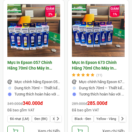
2%
1%
Mực In Epson 057 Chính
Mực In Epson 673 Chính
Hãng 70ml Cho Máy In
Hãng 70ml Cho Máy In
Epson L8050 L18050
Epson L805 L1800
(11)
Mực chính hãng Epson 057 – Màu sắc chuẩn, bền đẹp
Mực chính hãng Epson 673 – Màu sắc chuẩn, in ảnh sống động
Dung tích 70ml – Thiết kế chống đổ, châm mực dễ dàng
Dung tích 70ml – Thiết kế chống tràn tiện lợi
Tương thích hoàn hảo với Epson L8050 & L18050
Tương thích hoàn hảo với Epson L805 & L1800
340.000đ
285.000đ
349.000đ
289.000đ
Đã bao gồm VAT
Đã bao gồm VAT
Đỏ nhạt (LM)
Đen (BK)
Xanh (C)
Xanh nhạt (LC)
Black - Đen
Yellow - Vàng
Đỏ (M)
Vàng (Y)
Magent
Xem chi tiết
Xem chi tiết