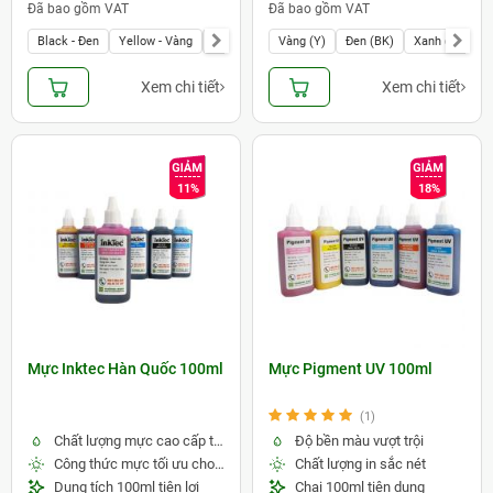
Đã bao gồm VAT
Đã bao gồm VAT
Black - Đen
Yellow - Vàng
Magenta - Đỏ
Vàng (Y)
Light Magenta - Đỏ nhạt
Đen (BK)
Xanh (C)
Cyan -
Xa
Xem chi tiết
Xem chi tiết
11%
18%
Mực Inktec Hàn Quốc 100ml
Mực Pigment UV 100ml
(1)
Chất lượng mực cao cấp từ InkTec Hàn Quốc
Độ bền màu vượt trội
Công thức mực tối ưu cho máy in phun
Chất lượng in sắc nét
Dung tích 100ml tiện lợi
Chai 100ml tiện dụng