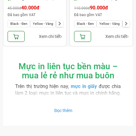
40.000đ
90.000đ
45.000đ
110.000đ
Đã bao gồm VAT
Đã bao gồm VAT
Black - Đen
Yellow - Vàng
Magenta - Đỏ
Black - Đen
Light Magenta - Đỏ nhạt
Yellow - Vàng
Magent
Cyan -
Xem chi tiết
Xem chi tiết
Mực in liên tục bền màu –
mua lẻ rẻ như mua buôn
Trên thị trường hiện nay,
mực in giấy
được chia
làm 2 loại: mực in liên tục và mực in chính hãng.
Đa số các đơn vị kinh doanh dịch vụ in ấn; các
văn phòng làm việc có nhu cầu in ấn nhiều lựa
Đọc thêm
chọn
mực in liên tục
để tiết kiệm chi phí. Nếu bạn
đang cần tìm kiếm nhà cung cấp sản phẩm chất
lượng tốt; cực bền màu và chuẩn màu với giá lẻ
rẻ như giá buôn,
Mực In Thành Đạt
là lựa chọn