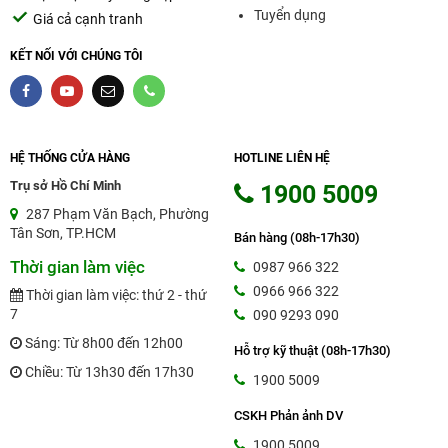
Tuyển dụng
Giá cả cạnh tranh
-
Mực In Canon Dye UV Inksun Kháng Nắng -
Bền Màu
: Đây là sản phẩm cực kỳ phù hợp với
KẾT NỐI VỚI CHÚNG TÔI
đầu phun kén mực; dễ nghẹt của Canon. Ưu
điểm lớn nhất của sản phẩm là màu sắc vẫn đạt
90% so với những nhóm mực dye truyền thống;
ngay cả khi bạn phơi bản in ngoài nắng liên tục
15-20 ngày. Tuổi thọ bản in vì thế được nâng
HỆ THỐNG CỬA HÀNG
HOTLINE LIÊN HỆ
cao.
Trụ sở Hồ Chí Minh
1900 5009
-
Mực In Chuyển Nhiệt InkTec 100ml
: Sản phẩm
287 Phạm Văn Bạch, Phường
chuyên dùng trong lĩnh vực in chuyển lên áo;
Tân Sơn, TP.HCM
Bán hàng (08h-17h30)
gạch men; ly sứ; pha lê… Mực In Chuyển Nhiệt
Thời gian làm việc
0987 966 322
InkTec 100ml có 6 màu (đen; canh dương; đỏ;
0966 966 322
Thời gian làm việc: thứ 2 - thứ
vàng; đỏ nhạt; xanh dương nhạt).
Máy in Epson
7
090 9293 090
L1805
, L1300, L800,…hay các dòng máy in khổ
lớn khác rất thích hợp với loại mực này. Sản
Sáng: Từ 8h00 đến 12h00
Hỗ trợ kỹ thuật (08h-17h30)
phẩm lên màu chuẩn; độ dẫn mực tốt không gây
Chiều: Từ 13h30 đến 17h30
1900 5009
hại và không làm tắc đầu phun.
CSKH Phản ảnh DV
1900 5009