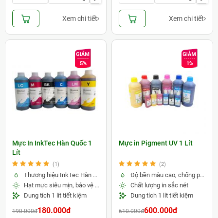
Xem chi tiết
Xem chi tiết
5%
1%
Mực In InkTec Hàn Quốc 1
Mực in Pigment UV 1 Lít
Lít
(1)
(2)
Thương hiệu InkTec Hàn Quốc uy tín
Độ bền màu cao, chống phai tốt
Hạt mực siêu mịn, bảo vệ đầu in
Chất lượng in sắc nét
Dung tích 1 lít tiết kiệm
Dung tích 1 lít tiết kiệm
180.000đ
600.000đ
190.000đ
610.000đ