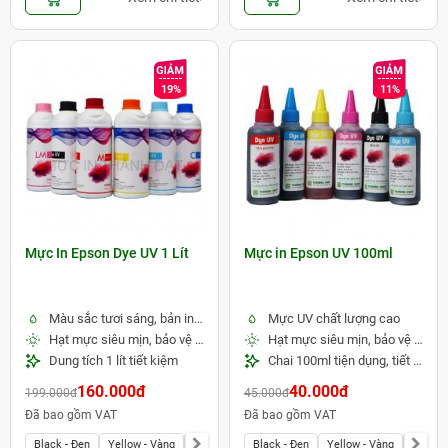
19%
11%
Mực In Epson Dye UV 1 Lít
Mực in Epson UV 100ml
Màu sắc tươi sáng, bản in sắc nét
Mực UV chất lượng cao
Hạt mực siêu mịn, bảo vệ đầu phun
Hạt mực siêu mịn, bảo vệ đầu in
Dung tích 1 lít tiết kiệm
Chai 100ml tiện dụng, tiết kiệm
160.000đ
40.000đ
199.000đ
45.000đ
Đã bao gồm VAT
Đã bao gồm VAT
Black - Đen
Yellow - Vàng
Magenta - Đỏ
Black - Đen
Light Magenta - Đỏ nhạt
Yellow - Vàng
Magent
Cyan -