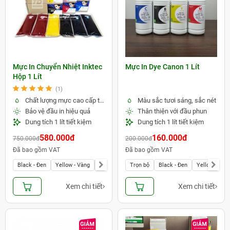
Mực In Chuyển Nhiệt Inktec
Mực In Dye Canon 1 Lít
Hộp 1 Lít
(1)
Chất lượng mực cao cấp từ Hàn Quốc
Màu sắc tươi sáng, sắc nét
Bảo vệ đầu in hiệu quả
Thân thiện với đầu phun
Dung tích 1 lít tiết kiệm
Dung tích 1 lít tiết kiệm
580.000đ
160.000đ
750.000đ
200.000đ
Đã bao gồm VAT
Đã bao gồm VAT
Black - Đen
Yellow - Vàng
Magenta - Đỏ
Trọn bộ
Light Magenta - Đỏ nhạt
Black - Đen
Yellow - Vàn
Cyan -
Xem chi tiết
Xem chi tiết