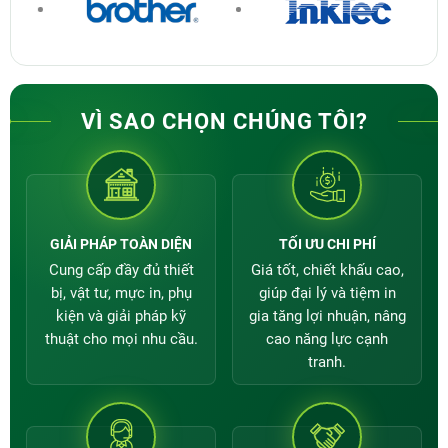
kiệm chi phí in ấn. Nhiều khách hàng của Thành
Đạt khẳng định tiết kiệm được tới 80% chi phí
cho mỗi bản in; mà chất lượng vẫn không thua
công nghệ in Offset nhờ sản phẩm này
VÌ SAO CHỌN CHÚNG TÔI?
GIẢI PHÁP TOÀN DIỆN
TỐI ƯU CHI PHÍ
Cung cấp đầy đủ thiết
Giá tốt, chiết khấu cao,
bị, vật tư, mực in, phụ
giúp đại lý và tiệm in
kiện và giải pháp kỹ
gia tăng lợi nhuận, nâng
thuật cho mọi nhu cầu.
cao năng lực cạnh
tranh.
Mực In Dye UV Canon 100ml Thành Đạt tươi
sáng sắc nét
-
Mực In Dye UV Thành Đạt 100ml
: Đây là loại