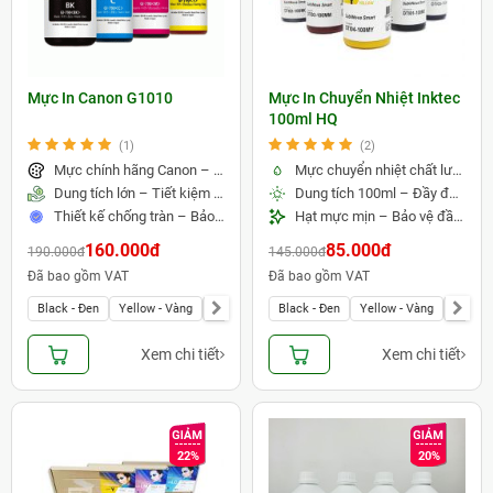
Mực In Canon G1010
Mực In Chuyển Nhiệt Inktec
100ml HQ
(1)
(2)
Mực chính hãng Canon – Màu sắc chuẩn, bản in sắc nét
Mực chuyển nhiệt chất lượng cao – Màu sắc tươi sáng, lên màu chuẩn
Dung tích lớn – Tiết kiệm chi phí in ấn
Dung tích 100ml – Đầy đủ 6 màu cơ bản
Thiết kế chống tràn – Bảo vệ đầu phun
Hạt mực mịn – Bảo vệ đầu phun, vận hành ổn định
160.000đ
85.000đ
190.000đ
145.000đ
Đã bao gồm VAT
Đã bao gồm VAT
Black - Đen
Yellow - Vàng
Magenta - Đỏ
Black - Đen
Cyan - Xanh
Yellow - Vàng
Trọn bộ 4 màu
Magent
Xem chi tiết
Xem chi tiết
22%
20%