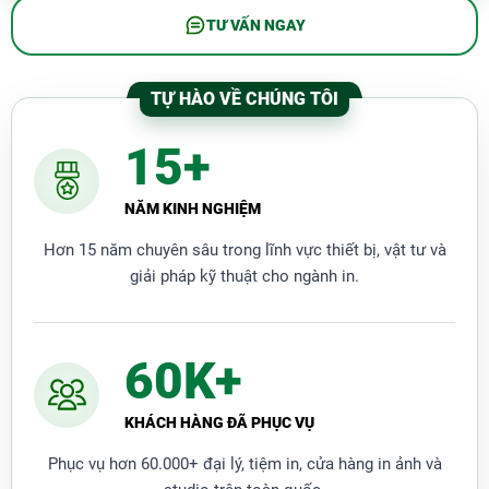
TƯ VẤN NGAY
TỰ HÀO VỀ CHÚNG TÔI
15+
NĂM KINH NGHIỆM
Hơn 15 năm chuyên sâu trong lĩnh vực thiết bị, vật tư và
giải pháp kỹ thuật cho ngành in.
60K+
>>> Xem thêm:
Mực Chính Hãng Hay Mực In
Liên Tục
KHÁCH HÀNG ĐÃ PHỤC VỤ
Phục vụ hơn 60.000+ đại lý, tiệm in, cửa hàng in ảnh và
2. Các loại mực in liên tục