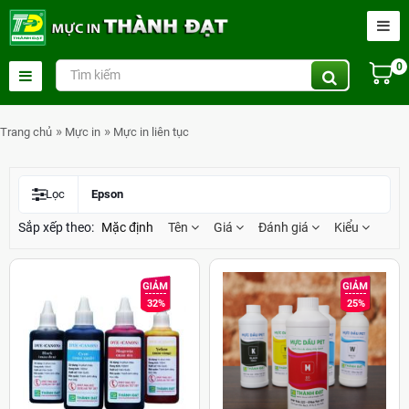
0
Trang chủ
Mực in
Mực in liên tục
Lọc
Epson
Sắp xếp theo:
Mặc định
Tên
Giá
Đánh giá
Kiểu
32%
25%