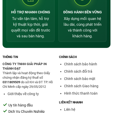
mực chuyên dùng cho
Máy in Epson
hoặc
Máy in
màu Canon
. Ưu điểm của sản phẩm là chi phí
khá rẻ nhưng hình ảnh vẫn sắc nét; sống động.
HỖ TRỢ NHANH CHÓNG
ĐỒNG HÀNH BỀN VỮNG
Loại mực này còn có thể chống lại tia cực tím;
Tư vấn tận tâm, hỗ trợ
Xây dựng mối quan hệ
hình ảnh bền màu theo thời gian. Khách hàng
kỹ thuật kịp thời, giải
lâu dài, cùng phát triển
của Thành Đạt có 6 lựa chọn màu sắc gồm:
quyết mọi vấn đề trước
và thành công với
Black, Cyan, Magenta, Yellow, Light Cyan, Light
và sau bán hàng.
khách hàng.
Magenta.
THÔNG TIN
CHÍNH SÁCH
CÔNG TY TNHH GIẢI PHÁP IN
Chính sách bảo hành
THÀNH ĐẠT
Chính sách đổi trả
Thành lập và hoạt động theo Giấy
chứng nhận đăng ký thuế số
Chính sách bảo mật
0311809509
do sở KH và ĐT TP. Hồ
Chính sách Giao hàng
Chí Minh cấp ngày 29/05/2012
Hình thức thanh toán
Giới thiệu về công ty
LIÊN KẾT NHANH
Uy tín hàng đầu
Liên hệ
Mực in liên tục Thành Đạt chất lượng tốt
Dịch Vụ Chuyên Nghiệp