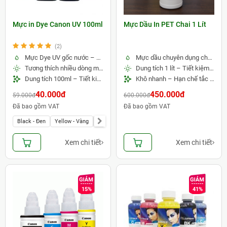
Mực in Dye Canon UV 100ml
Mực Dầu In PET Chai 1 Lít
(2)
Mực Dye UV gốc nước – Màu sắc tươi sáng, bền màu hơn
Mực dầu chuyên dụng cho in PET – Màu sắc bền đẹp
Tương thích nhiều dòng máy in Canon
Dung tích 1 lít – Tiết kiệm cho in số lượng lớn
Dung tích 100ml – Tiết kiệm chi phí, dễ sử dụng
Khô nhanh – Hạn chế tắc đầu phun
40.000đ
450.000đ
59.000đ
600.000đ
Đã bao gồm VAT
Đã bao gồm VAT
Black - Đen
Yellow - Vàng
Magenta - Đỏ
Cyan - Xanh
Trọn bộ 4 màu
Xem chi tiết
Xem chi tiết
15%
41%