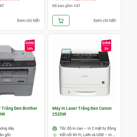
AT
Đã bao gồm VAT
Xem chi tiết
Xem chi tiết
10%
3%
r Trắng Đen Brother
Máy In Laser Trắng Đen Canon
DW
252DW
không dây
Tốc độ in cao – In 2 mặt tự động
ản gốc
Kết nối Wi-Fi, LAN và USB – In không dây tiện lợi