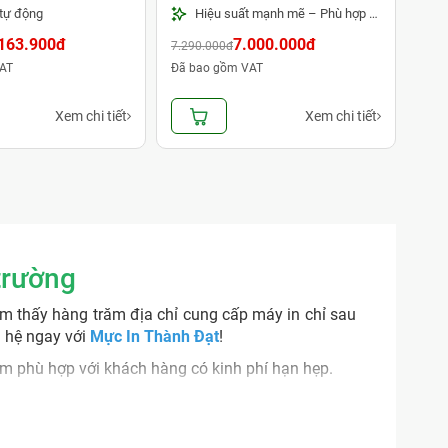
 tự động
Hiệu suất mạnh mẽ – Phù hợp văn phòng in số lượng lớn
163.900đ
7.000.000đ
7.290.000đ
AT
Đã bao gồm VAT
Xem chi tiết
Xem chi tiết
trường
ìm thấy hàng trăm địa chỉ cung cấp máy in chỉ sau
n hệ ngay với
Mực In Thành Đạt
!
ẩm phù hợp với khách hàng có kinh phí hạn hẹp.