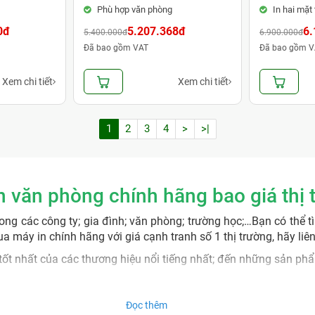
Phù hợp văn phòng
In hai mặt
0đ
5.207.368đ
6.
5.400.000đ
6.900.000đ
Đã bao gồm VAT
Đã bao gồm V
Xem chi tiết
Xem chi tiết
1
2
3
4
>
>|
n văn phòng chính hãng bao giá thị 
ong các công ty; gia đình; văn phòng; trường học;…Bạn có thể t
 máy in chính hãng với giá cạnh tranh số 1 thị trường, hãy liê
ốt nhất của các thương hiệu nổi tiếng nhất; đến những sản ph
Đọc thêm