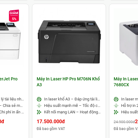
5%
erJet Pro
Máy In Laser HP Pro M706N Khổ
Máy In Lase
A3
7680CX
Tốc độ in cao – Xử lý tài liệu nhanh chóng
In laser khổ A3 – Đáp ứng tài liệu và bản vẽ kích thước lớn
Kết nối mạng LAN – Chia sẻ máy in cho nhiều người dùng
Hiệu suất mạnh mẽ – Tốc độ cao, chất lượng sắc nét
Vận hành bền bỉ – Chi phí in ấn tiết kiệm
Kết nối mạng LAN – Hoạt động ổn định cho văn phòng
0đ
17.500.000đ
2
24.900.000đ
Đã bao gồm VAT
Đã bao gồm V