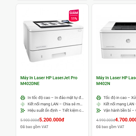
11%
Máy In Laser HP LaserJet Pro
Máy In Laser HP Las
M402DNE
M402N
In tốc độ cao – In đảo mặt tự động
Kết nối mạng LAN – Chia sẻ máy in dễ dàng
Hiệu suất ổn định – Tiết kiệm chi phí vận hành
5.200.000đ
4.700.00
5.900.000đ
4.990.000đ
Đã bao gồm VAT
Đã bao gồm VAT