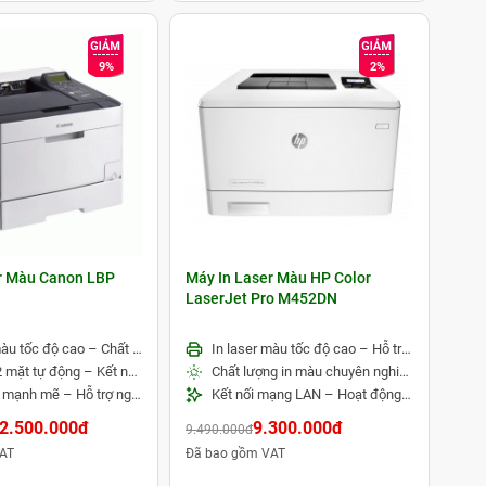
9%
2%
r Màu Canon LBP
Máy In Laser Màu HP Color
LaserJet Pro M452DN
In laser màu tốc độ cao – Chất lượng bản in chuyên nghiệp
In laser màu tốc độ cao – Hỗ trợ in 2 mặt tự động
Hỗ trợ in 2 mặt tự động – Kết nối mạng Gigabit LAN
Chất lượng in màu chuyên nghiệp – Hình ảnh sắc nét
Hiệu suất mạnh mẽ – Hỗ trợ ngôn ngữ in chuyên nghiệp
Kết nối mạng LAN – Hoạt động ổn định cho doanh nghiệp
2.500.000đ
9.300.000đ
9.490.000đ
AT
Đã bao gồm VAT