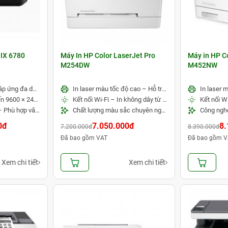
 IX 6780
Máy In HP Color LaserJet Pro
Máy in HP C
M254DW
M452NW
In khổ lớn A3+ – Đáp ứng đa dạng nhu cầu in ấn
In laser màu tốc độ cao – Hỗ trợ in 2 mặt tự động
Độ phân giải lên đến 9600 × 2400 dpi – Hình ảnh sắc nét
Kết nối Wi-Fi – In không dây từ nhiều thiết bị
Hiệu suất ổn định – Phù hợp văn phòng và dịch vụ in ấn
Chất lượng màu sắc chuyên nghiệp – Phù hợp văn phòng
0đ
7.050.000đ
8.
7.200.000đ
8.390.000đ
Đã bao gồm VAT
Đã bao gồm V
Xem chi tiết
Xem chi tiết