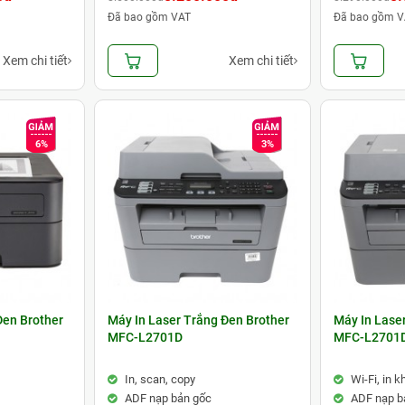
Đã bao gồm VAT
Đã bao gồm V
Xem chi tiết
Xem chi tiết
6%
3%
Đen Brother
Máy In Laser Trắng Đen Brother
Máy In Lase
MFC-L2701D
MFC-L2701
In, scan, copy
Wi-Fi, in 
ADF nạp bản gốc
ADF nạp b