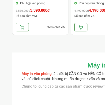
Phù hợp văn phòng
Phù hợp văn phòng
3.390.000đ
4.190.00
3.580.000đ
4.490.000đ
Đã bao gồm VAT
Đã bao gồm VAT
Xem chi tiết
Máy i
Máy in văn phòng
là thiết bị CẦN CÓ và NÊN CÓ tr
vài cú click chuột. Nhưng muốn được tư vấn và mua
Chúng tôi cung cấp từ các sản phẩm được review t
>>> Xem thêm:
Các loại mực in chính hãng
Máy in văn phòng loại nào tốt?