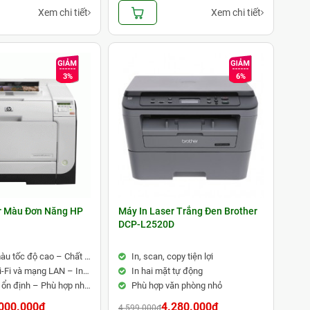
Xem chi tiết
Xem chi tiết
3%
6%
r Màu Đơn Năng HP
Máy In Laser Trắng Đen Brother
DCP-L2520D
In laser màu tốc độ cao – Chất lượng chuyên nghiệp
In, scan, copy tiện lợi
Kết nối Wi-Fi và mạng LAN – In ấn linh hoạt
In hai mặt tự động
Hiệu suất ổn định – Phù hợp nhu cầu in màu thường xuyên
Phù hợp văn phòng nhỏ
000.000đ
4.280.000đ
4.599.000đ