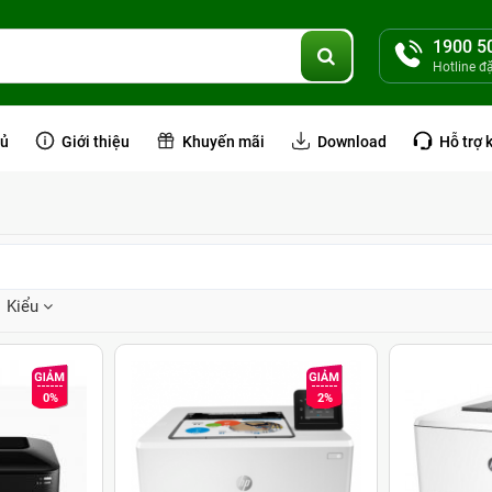
1900 5
Hotline đ
hủ
Giới thiệu
Khuyến mãi
Download
Hỗ trợ 
Kiểu
0%
2%