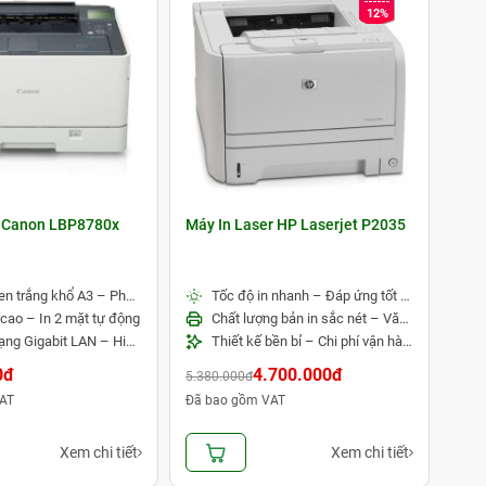
12%
r Canon LBP8780x
Máy In Laser HP Laserjet P2035
In laser đen trắng khổ A3 – Phù hợp doanh nghiệp và kỹ thuật
Tốc độ in nhanh – Đáp ứng tốt nhu cầu văn phòng
 cao – In 2 mặt tự động
Chất lượng bản in sắc nét – Văn bản rõ ràng
Kết nối mạng Gigabit LAN – Hiệu suất mạnh mẽ, mở rộng linh hoạt
Thiết kế bền bỉ – Chi phí vận hành tiết kiệm
0đ
4.700.000đ
5.380.000đ
AT
Đã bao gồm VAT
Xem chi tiết
Xem chi tiết