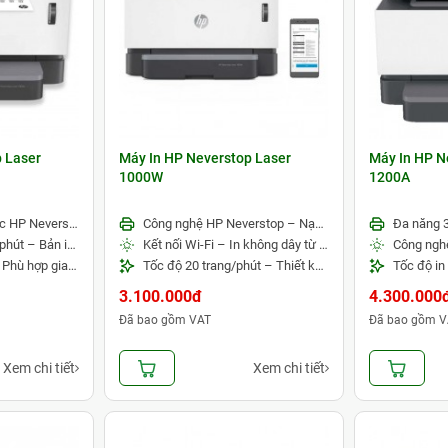
 Laser
Máy In HP Neverstop Laser
Máy In HP N
1000W
1200A
Công nghệ nạp mực HP Neverstop – Tiết kiệm chi phí in ấn
Công nghệ HP Neverstop – Nạp mực nhanh, tiết kiệm chi phí
Tốc độ in 20 trang/phút – Bản in sắc nét
Kết nối Wi-Fi – In không dây từ nhiều thiết bị
Thiết kế nhỏ gọn – Phù hợp gia đình và văn phòng nhỏ
Tốc độ 20 trang/phút – Thiết kế nhỏ gọn, vận hành ổn định
3.100.000đ
4.300.000
Đã bao gồm VAT
Đã bao gồm V
Xem chi tiết
Xem chi tiết