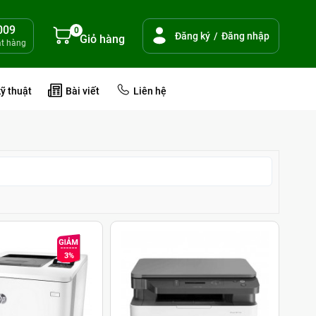
009
0
Đăng ký
/
Đăng nhập
Giỏ hàng
ặt hàng
kỹ thuật
Bài viết
Liên hệ
3%