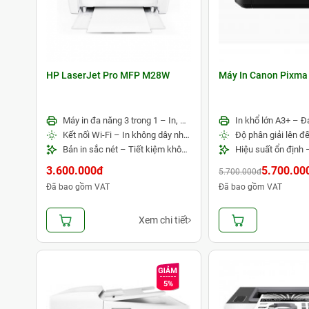
HP LaserJet Pro MFP M28W
Máy In Canon Pixma
Máy in đa năng 3 trong 1 – In, Scan, Copy tiện lợi
Kết nối Wi-Fi – In không dây nhanh chóng
Bản in sắc nét – Tiết kiệm không gian làm việc
3.600.000đ
5.700.00
5.700.000đ
Đã bao gồm VAT
Đã bao gồm VAT
Xem chi tiết
5%