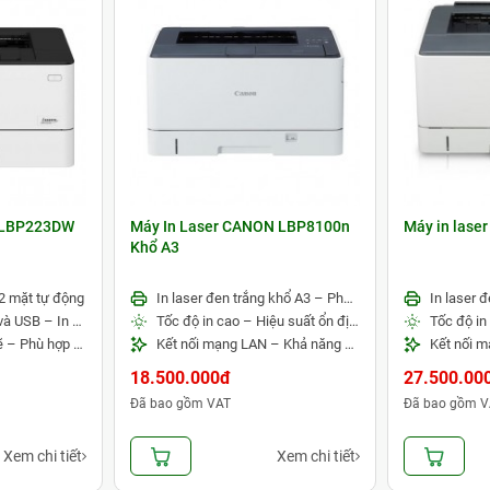
n LBP223DW
Máy In Laser CANON LBP8100n
Máy in lase
Khổ A3
 2 mặt tự động
In laser đen trắng khổ A3 – Phù hợp văn phòng và thiết kế
Kết nối Wi-Fi, LAN và USB – In không dây tiện lợi
Tốc độ in cao – Hiệu suất ổn định
Tốc độ in
Hiệu suất mạnh mẽ – Phù hợp văn phòng in nhiều
Kết nối mạng LAN – Khả năng mở rộng khay giấy lớn
18.500.000đ
27.500.00
Đã bao gồm VAT
Đã bao gồm V
Xem chi tiết
Xem chi tiết