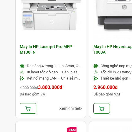
Máy In HP Laserjet Pro MFP
Máy In HP Neverstop
M130FN
1000A
Đa năng 4 trong 1 – In, Scan, Copy, Fax
In laser tốc độ cao – Bản in sắc nét
Kết nối mạng LAN – Chia sẻ máy in dễ dàng
3.800.000đ
2.960.000đ
4.000.000đ
Đã bao gồm VAT
Đã bao gồm VAT
Xem chi tiết