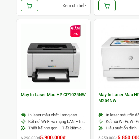
Xem chi tiết
6%
Máy In Laser Màu HP CP1025NW
Máy In Laser Màu HP
M254NW
In laser màu chất lượng cao – Phù hợp văn phòng và kinh doanh
Kết nối Wi-Fi và mạng LAN – In ấn linh hoạt
Thiết kế nhỏ gọn – Tiết kiệm chi phí vận hành
5.900.000đ
5.850.00
6.290.000đ
6.250.000đ