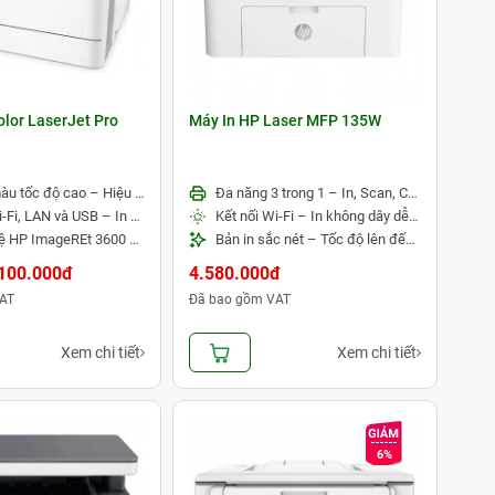
olor LaserJet Pro
Máy In HP Laser MFP 135W
In laser màu tốc độ cao – Hiệu suất ổn định
Đa năng 3 trong 1 – In, Scan, Copy tiện lợi
Kết nối Wi-Fi, LAN và USB – In không dây linh hoạt
Kết nối Wi-Fi – In không dây dễ dàng
Công nghệ HP ImageREt 3600 – Màu sắc sống động
Bản in sắc nét – Tốc độ lên đến 20 trang/phút
100.000đ
4.580.000đ
AT
Đã bao gồm VAT
Xem chi tiết
Xem chi tiết
6%