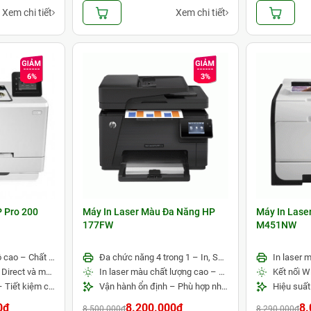
Xem chi tiết
Xem chi tiết
6%
3%
 Pro 200
Máy In Laser Màu Đa Năng HP
Máy In Lase
177FW
M451NW
In laser màu tốc độ cao – Chất lượng chuyên nghiệp
Đa chức năng 4 trong 1 – In, Scan, Copy, Fax
Kết nối Wi-Fi, Wi-Fi Direct và mạng LAN – In ấn linh hoạt
In laser màu chất lượng cao – Kết nối không dây tiện lợi
Hiệu suất ổn định – Tiết kiệm chi phí vận hành
Vận hành ổn định – Phù hợp nhu cầu văn phòng
0đ
8.200.000đ
8.
8.500.000đ
8.290.000đ