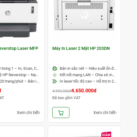
everstop Laser MFP
Máy In Laser 2 Mặt HP 203DN
Đa năng 3 trong 1 – In, Scan, Copy tiện lợi
Bản in sắc nét – Hiệu suất ổn định
Công nghệ HP Neverstop – Nạp mực nhanh, chi phí in thấp
Kết nối mạng LAN – Chia sẻ máy in dễ dàng
Tốc độ in 20 trang/phút – Bản in sắc nét
In laser tốc độ cao – Hỗ trợ in 2 mặt tự động
đ
4.650.000đ
4.990.000đ
AT
Đã bao gồm VAT
Xem chi tiết
Xem chi tiết