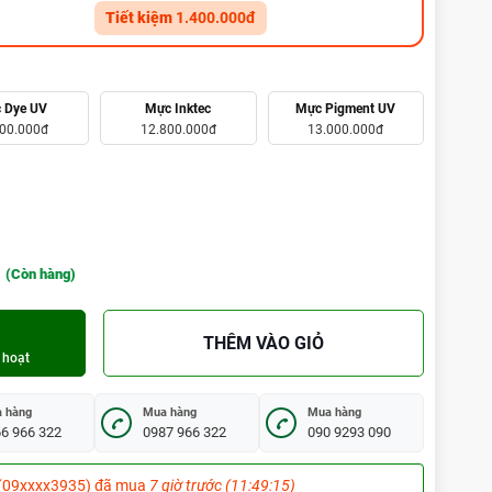
Tiết kiệm
1.400.000đ
 Dye UV
Mực Inktec
Mực Pigment UV
800.000đ
12.800.000đ
13.000.000đ
(Còn hàng)
THÊM VÀO GIỎ
 hoạt
 hàng
Mua hàng
Mua hàng
6 966 322
0987 966 322
090 9293 090
n
- (09xxxx1755) đã mua
8 giờ trước (12:49:15)