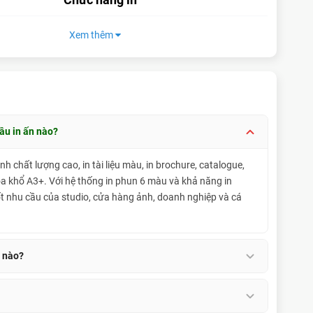
In tiêu chuẩn : 8 trang/phút (Trắng đen) – 8
Xem thêm
trang/phút (Màu)
In nháp : 22 trang/phút (Trắng đen / Màu) (Giấy
thường 75 g/m²)
In ảnh : 13 giây / ảnh (10 x 15 cm)
ầu in ấn nào?
Lên đến 5.760 x 1.440 dpi
 chất lượng cao, in tài liệu màu, in brochure, catalogue,
180 đầu phun Đen
a khổ A3+. Với hệ thống in phun 6 màu và khả năng in
180 đầu phun mỗi màu
tốt nhu cầu của studio, cửa hàng ảnh, doanh nghiệp và cá
Đầu in Epson Micro Piezo™
y nào?
Mực nhuộm (Dye Ink)
khổ giấy, bao gồm khổ tối đa A3+ cùng các khổ phổ biến như
 ảnh, giấy mỹ thuật hoặc phong bì phù hợp theo thông số của