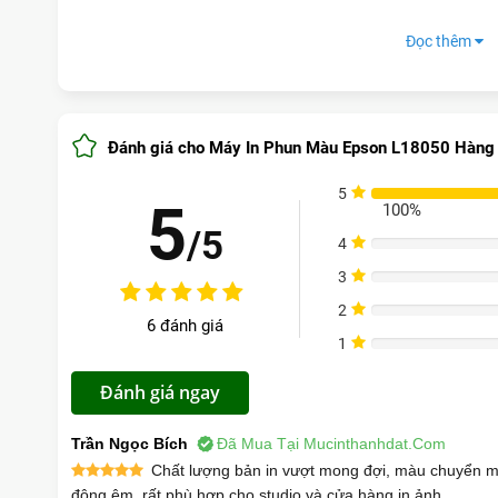
Đọc thêm
Giá tốt hôm nay tại Thành Đạt
Máy in Epson L18050 chính hãng
Đánh giá cho Máy In Phun Màu Epson L18050 Hàng
Gọi tổng đài 1900 5009
Tư vấn mua hà
5
5
100%
/5
4
0%
3
0%
Nội dung chính:
2
0%
6 đánh giá
1
Ưu điểm nổi bật
Thông số kỹ thuật
So sánh 
0%
Cài đặt máy
Đánh giá ngay
Mua ở đâu uy tín
Trần Ngọc Bích
Đã Mua Tại Mucinthanhdat.com
Chất lượng bản in vượt mong đợi, màu chuyển mị
động êm, rất phù hợp cho studio và cửa hàng in ảnh