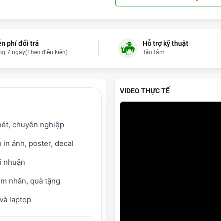
Hoàng Thị Nguyên Hằ
Đào Trọng 
n phí đổi trả
Hỗ trợ kỹ thuật
ng 7 ngày(Theo điều kiện)
Tận tâm
Bùi Minh Quốc Kh
Dũng trần
- (
VIDEO THỰC TẾ
vũ hùng cường
Đặng Xuân Huy
nét, chuyên nghiệp
Lê Quang Lĩnh
- (
in ảnh, poster, decal
Bùi Hữu Nghĩa
- (
ợi nhuận
Cao Duy Tâm
-
tem nhãn, quà tặng
 và laptop