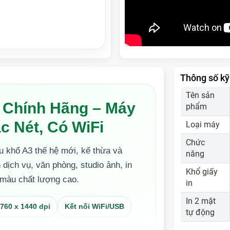
Thông số kỹ
Tên sản
 Chính Hãng – Máy
phẩm
c Nét, Có WiFi
Loại máy
Chức
 khổ A3 thế hệ mới, kế thừa và
năng
 dịch vụ, văn phòng, studio ảnh, in
Khổ giấy
n màu chất lượng cao.
in
In 2 mặt
760 x 1440 dpi
Kết nối WiFi/USB
tự động