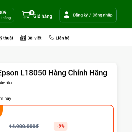
009
0
Đăng ký
/
Đăng nhập
Giỏ hàng
ặt hàng
kỹ thuật
Bài viết
Liên hệ
Epson L18050 Hàng Chính Hãng
bán:
1k+
m này
14.900.000đ
-9%