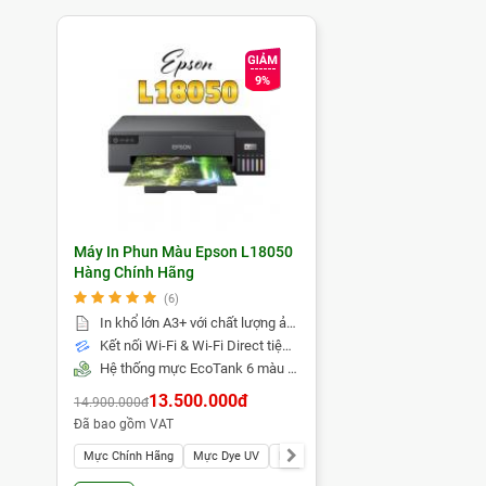
mỹ cao.
9%
Máy In Phun Màu Epson L18050
Hàng Chính Hãng
(6)
In khổ lớn A3+ với chất lượng ảnh chuyên nghiệp
Kết nối Wi-Fi & Wi-Fi Direct tiện lợi
Hệ thống mực EcoTank 6 màu tiết kiệm chi phí
13.500.000đ
14.900.000đ
Đã bao gồm VAT
Mực Chính Hãng
Mực Dye UV
Mực Inktec
Mực Pigment UV
Mự