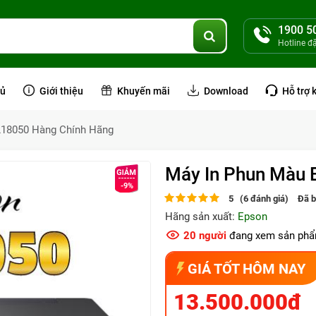
1900 5
Hotline đ
hủ
Giới thiệu
Khuyến mãi
Download
Hỗ trợ 
L18050 Hàng Chính Hãng
Máy In Phun Màu 
-9%
5 (6 đánh giá)
Đã 
Hãng sản xuất:
Epson
20
người
đang xem sản phẩ
GIÁ TỐT HÔM NAY
13.500.000đ