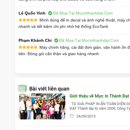
Lê Quốc Vinh
Đã Mua Tại Mucinthanhdat.com
Mình dùng để in decal và ảnh nghệ thuật, máy c
nhanh và tiết kiệm chi phí nhờ hệ thống EcoTank
Phạm Khánh Chi
Đã Mua Tại Mucinthanhdat.com
Máy chính hãng, cài đặt đơn giản, vận hành ổn đ
tiên. Đóng gói cẩn thận và giao hàng nhanh
Bài viết liên quan
Giới thiệu về Mực In Thành Đạt
TD GIẢI PHÁP IN ẤN TOÀN DIỆN G
ĐẠT Thành lập từ năm 2009, Công Ty
Máy in Epson L18050 có ưu điểm gì nổi 
1%
9%
24/09/2013
Epson L18050 A3
là lựa chọn đáng chú ý cho khách 