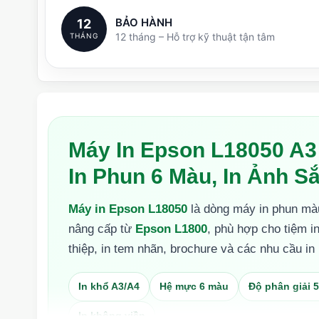
BẢO HÀNH
12
12 tháng – Hỗ trợ kỹ thuật tận tâm
THÁNG
Máy In Epson L18050 A3
In Phun 6 Màu, In Ảnh Sắ
Máy in Epson L18050
là dòng máy in phun màu
nâng cấp từ
Epson L1800
, phù hợp cho tiệm in
thiệp, in tem nhãn, brochure và các nhu cầu i
In khổ A3/A4
Hệ mực 6 màu
Độ phân giải 5
In không viền