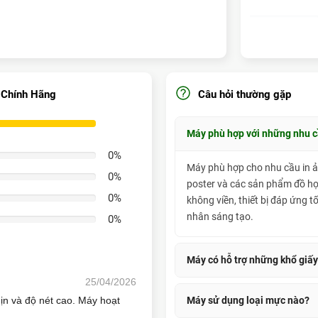
13.900.000đ
Tốc độ in
 Chính Hãng
Câu hỏi thường gặp
ng
100%
Độ phân
Máy phù hợp với những nhu c
giải
0%
Máy phù hợp cho nhu cầu in ảnh
0%
Cấu hình
poster và các sản phẩm đồ họ
vòi phun
0%
không viền, thiết bị đáp ứng 
nhân sáng tạo.
0%
L18050 và L1800
Ứng dụng thực tế
Phương
pháp in
Máy có hỗ trợ những khổ giấ
Công
nghệ mực
25/04/2026
Thiết bị hỗ trợ in trên nhiều 
in
n và độ nét cao. Máy hoạt
Máy sử dụng loại mực nào?
A4, A5, A6 và nhiều loại giấy