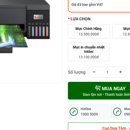
Giá đã bao gồm VAT
LỰA CHỌN
Mực Chính Hãng
Mực
13.500.000đ
12.
Mực in chuyển nhiệt
Inktec
13.100.000đ
Số lượng
MUA NGAY
Giao tận nơi • Thanh toán linh
Hotline
Mua
1900 5009
096
Dương Văn Toà