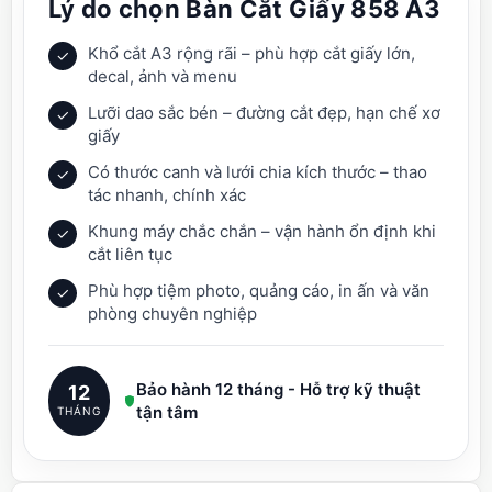
Lý do chọn Bàn Cắt Giấy 858 A3
Huỳnh Thanh Tuấn
- (09xxxx6311) đã mua
2 ngày trước
Đường Cẩm Minh
- (09xxxx6829) đã mua
3 giờ trước (03:53:24)
Khổ cắt A3 rộng rãi – phù hợp cắt giấy lớn,
✓
decal, ảnh và menu
Lưỡi dao sắc bén – đường cắt đẹp, hạn chế xơ
✓
giấy
Có thước canh và lưới chia kích thước – thao
✓
tác nhanh, chính xác
Khung máy chắc chắn – vận hành ổn định khi
✓
cắt liên tục
Phù hợp tiệm photo, quảng cáo, in ấn và văn
✓
phòng chuyên nghiệp
Bảo hành 12 tháng - Hỗ trợ kỹ thuật
12
tận tâm
THÁNG