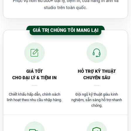
Phục vụ hơn 60.000+ đại lý, tiệm in, cửa hàng in ảnh và
lượng lớn khoảng 500 tờ/lần.
studio trên toàn quốc.
•
Sản phẩm có thiết bị nén – chắn giấy giúp cắt chính
xác nhất các khổ giấy, không bị lệch kích thước.
GIÁ TRỊ CHÚNG TÔI MANG LẠI
GIÁ TỐT
HỖ TRỢ KỸ THUẬT
CHO ĐẠI LÝ & TIỆM IN
CHUYÊN SÂU
Chiết khấu hấp dẫn, chính sách
Đội ngũ kỹ thuật giàu kinh
linh hoạt theo nhu cầu nhập hàng.
nghiệm, sẵn sàng hỗ trợ nhanh
•
Trang bị chốt an toàn và chốt giữ giấy giúp bảo vệ
chóng.
an toàn hơn cho người sử dụng.
•
Trên mặt bàn cắt có thước đo giúp dễ dàng điều
chỉnh, định vị kích thước chuẩn xác từng milimet.