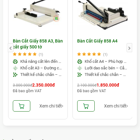
Bàn Cắt Giấy 858 A3, Bàn
Bàn Cắt Giấy 858 A4
cắt giấy 500 tờ
(1)
(1)
Khả năng cắt lên đến 500 tờ/lần – Đáp ứng nhu cầu cắt số lượng lớn
Khổ cắt A4 – Phù hợp nhiều nhu cầu cắt giấy
Khổ cắt A3 – Đường cắt chính xác, sắc gọn
Lưỡi dao sắc bén – Cắt chính xác, dễ thao tác
Thiết kế chắc chắn – An toàn và bền bỉ
Thiết kế chắc chắn – Phù hợp văn phòng và cửa hàng in
2.350.000đ
1.850.000đ
3.000.000đ
2.100.000đ
Đã bao gồm VAT
Đã bao gồm VAT
Xem chi tiết
Xem chi tiết