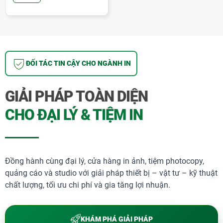
ĐỐI TÁC TIN CẬY CHO NGÀNH IN
GIẢI PHÁP TOÀN DIỆN
CHO ĐẠI LÝ & TIỆM IN
Đồng hành cùng đại lý, cửa hàng in ảnh, tiệm photocopy,
quảng cáo và studio với giải pháp thiết bị – vật tư – kỹ thuật
"Điểm Nhấn" Vượt Bậc Của Bàn Cắt
chất lượng, tối ưu chi phí và gia tăng lợi nhuận.
Giấy 858 A3
• Thiết kế thon gọn, tiết kiệm không gian, dễ dàng di
chuyển, kiểu dáng đẹp mắt, sang trọng.
KHÁM PHÁ GIẢI PHÁP