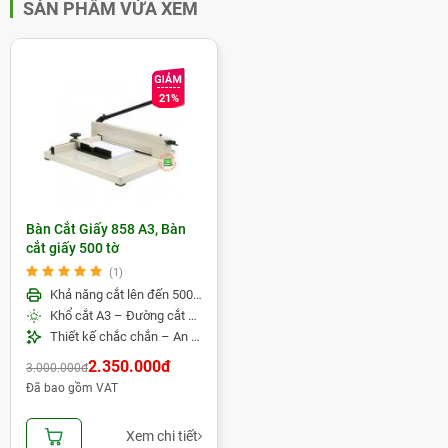
SẢN PHẨM VỪA XEM
21%
Bàn Cắt Giấy 858 A3, Bàn
cắt giấy 500 tờ
(1)
Khả năng cắt lên đến 500 tờ/lần – Đáp ứng nhu cầu cắt số lượng lớn
Khổ cắt A3 – Đường cắt chính xác, sắc gọn
Thiết kế chắc chắn – An toàn và bền bỉ
2.350.000đ
3.000.000đ
Đã bao gồm VAT
Xem chi tiết