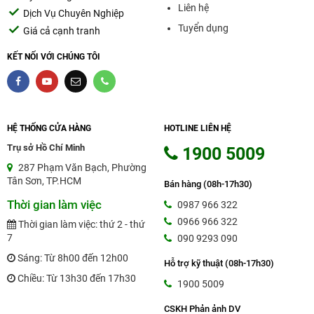
Liên hệ
Dịch Vụ Chuyên Nghiệp
Mua Bàn Cắt Giấy 858 Khổ A3 Ở Đâu?
Tuyển dụng
Giá cả cạnh tranh
Để mua
Bàn Cắt Giấy Khổ A3
với giá tốt nhất, quý
khách có thể đến trực tiếp cửa hàng
Thành Đạt
để
KẾT NỐI VỚI CHÚNG TÔI
kiểm tra sản phẩm và được tư vấn miễn phí trước khi
mua hàng tại địa chỉ:
2/13 Phạm Văn Bạch, P.15,
Q.Tân Bình, TP.HCM
.
Để tham khảo và tìm thêm thông tin nhiều sản phẩm
HỆ THỐNG CỬA HÀNG
HOTLINE LIÊN HỆ
khác quý khách có thể truy cập vào website:
Trụ sở Hồ Chí Minh
1900 5009
mucinthanhdat.com
287 Phạm Văn Bạch, Phường
Hãy nhấc máy và liên hệ ngay vào số Hotline:
1900
Tân Sơn, TP.HCM
Bán hàng (08h-17h30)
5009
để chúng tôi được phục vụ bạn và quý khách
Thời gian làm việc
0987 966 322
hàng sẽ được hưởng những chính sách ưu đãi khi
mua hàng tại
Thành Đạt
như:
0966 966 322
Thời gian làm việc: thứ 2 - thứ
7
090 9293 090
Sản phẩm chính hãng - Thương hiệu uy tín.
Sáng: Từ 8h00 đến 12h00
Giao hàng tận nơi - Đảm bảo giá tốt nhất.
Hỗ trợ kỹ thuật (08h-17h30)
Được kiểm tra hàng - Hài lòng sản phẩm mới
Chiều: Từ 13h30 đến 17h30
1900 5009
nhận và thanh toán.
Đổi trả hàng lỗi MIỄN PHÍ trong vòng 14 ngày.
CSKH Phản ảnh DV