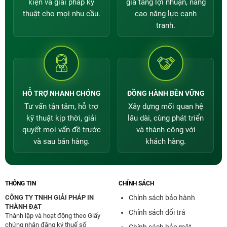
kiện và giải pháp kỹ
gia tăng lợi nhuận, nâng
thuật cho mọi nhu cầu.
cao năng lực cạnh
tranh.
HỖ TRỢ NHANH CHÓNG
ĐỒNG HÀNH BỀN VỮNG
Tư vấn tận tâm, hỗ trợ
Xây dựng mối quan hệ
kỹ thuật kịp thời, giải
lâu dài, cùng phát triển
quyết mọi vấn đề trước
và thành công với
và sau bán hàng.
khách hàng.
THÔNG TIN
CHÍNH SÁCH
CÔNG TY TNHH GIẢI PHÁP IN
Chính sách bảo hành
THÀNH ĐẠT
Chính sách đổi trả
Thành lập và hoạt động theo Giấy
chứng nhận đăng ký thuế số
Chính sách bảo mật