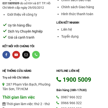
0311809509
do sở KH và ĐT TP. Hồ
Chính sách Giao hàng
Chí Minh cấp ngày 29/05/2012
Hình thức thanh toán
Giới thiệu về công ty
LIÊN KẾT NHANH
Uy tín hàng đầu
Liên hệ
Dịch Vụ Chuyên Nghiệp
Tuyển dụng
Giá cả cạnh tranh
KẾT NỐI VỚI CHÚNG TÔI
HỆ THỐNG CỬA HÀNG
HOTLINE LIÊN HỆ
Trụ sở Hồ Chí Minh
1900 5009
287 Phạm Văn Bạch, Phường
Tân Sơn, TP.HCM
Bán hàng (08h-17h30)
Thời gian làm việc
0987 966 322
0966 966 322
Thời gian làm việc: thứ 2 - thứ