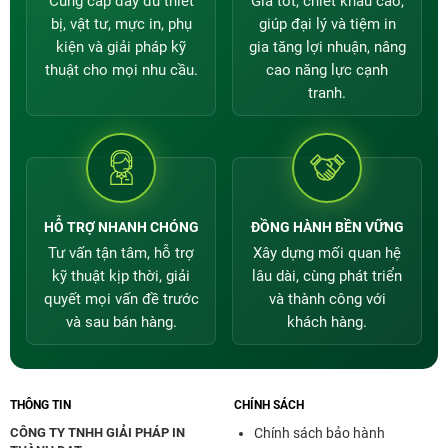
Cung cấp đầy đủ thiết
Giá tốt, chiết khấu cao,
bị, vật tư, mực in, phụ
giúp đại lý và tiệm in
kiện và giải pháp kỹ
gia tăng lợi nhuận, nâng
thuật cho mọi nhu cầu.
cao năng lực cạnh
LIÊN HỆ NGAY VỚI CHÚNG TÔI
tranh.
Tổng đài
:
1900 5009
(8:00 – 17:30)
Gọi đặt mua
:
0966 966 322
–
0987 966 322
–
090 9293 090
HỖ TRỢ NHANH CHÓNG
ĐỒNG HÀNH BỀN VỮNG
Tư vấn tận tâm, hỗ trợ
Xây dựng mối quan hệ
kỹ thuật kịp thời, giải
lâu dài, cùng phát triển
quyết mọi vấn đề trước
và thành công với
và sau bán hàng.
khách hàng.
THÔNG TIN
CHÍNH SÁCH
CÔNG TY TNHH GIẢI PHÁP IN
Chính sách bảo hành