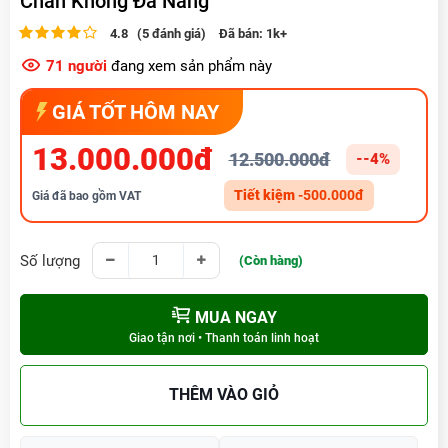
Chân Không Đa Năng
4.8 (5 đánh giá)
Đã bán:
1k+
71
người
đang xem sản phẩm này
GIÁ TỐT HÔM NAY
13.000.000đ
12.500.000đ
--4%
Tiết kiệm
-500.000đ
Giá đã bao gồm VAT
Số lượng
(Còn hàng)
MUA NGAY
Giao tận nơi • Thanh toán linh hoạt
THÊM VÀO GIỎ