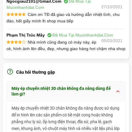
Ngocgiau2101@gmail.com
Đã Mua Tại
Có thể chuyển in bao phủ toàn bộ bề mặt vật tư,
27/10/2021
Mucinthanhdat.com
mở rộng khả năng in lên góc tròn, góc cạnh và
Cảm ơn TĐ đã giao và hướng dẫn nhiệt tình, chu
lõm.
đáo, hết giấy mình lh shop mua tiếp
Tính năng thông minh với hệ thống điều khiển
hiện đại và sang trọng.
Sử dụng máy bơm chân không nhập khẩu, vận
Phạm Thị Trúc Mây
Đã Mua Tại Mucinthanhdat.com
05/03/2021
hành hỗ trợ áp suất nhanh, tạp âm nhỏ, tỷ lệ sự
Nhà mình cũng đang có máy này, ép
cố thấp.
ok, hình ảnh lên đều, đẹp, nhưng giao hàng hơi chậm nha shop
Máy ép chuyển nhiệt 3D - Máy ép nhiệt 3D
chân không đa năng
chuyên in ly sứ, in đĩa, in
áo.​
Câu hỏi thường gặp
Máy ép chuyển nhiệt 3D chân không đa năng dùng để
làm gì?
Máy ép chuyển nhiệt 3D chân không đa năng được sử dụng
để in hình lên các sản phẩm có bề mặt cong hoặc không
phẳng như ly sứ, ốp lưng điện thoại, đĩa sứ, pha lê, gạch
men, khung ảnh, vỏ chuột máy tính và nhiều vật liệu phủ lớp