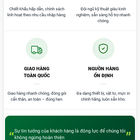
tư với nhiều năm kinh nghiệm.
Chiết khấu hấp dẫn, chính sách
Đội ngũ kỹ thuật giàu kinh
Phong cách làm việc chuyên nghiệp, đội ngũ
linh hoạt theo nhu cầu nhập hàng.
nghiệm, sẵn sàng hỗ trợ nhanh
nhân viên lành nghề, gioa hàng nhanh chóng,
chóng.
tận nơi, giá thành cạnh tranh.
Luôn cập nhật mẫu mã mới, công nghệ tiên
tiến, tất cả các sản phẩm đều có nguồn gốc,
xuất xứ đảm bảo chất lượng.
Quý khách có thể đến trực tiếp cửa hàng Thành Đạt
để được tư vấn và kiểm tra sản phẩm trước khi mua
GIAO HÀNG
NGUỒN HÀNG
hàng tại địa chỉ:
2/13 Phạm Văn Bạch, P.15, Q.Tân
TOÀN QUỐC
ỔN ĐỊNH
Bình, TP.HCM.
Để tham khảo và tìm thêm thông tin
nhiều sản phẩm khác quý khách có thể truy cập vào
Website:
mucinthanhdat.com
Giao hàng nhanh chóng, đóng gói
Đa dạng thiết bị, vật tư, mực in
cẩn thận, an toàn – đúng hẹn.
chính hãng, luôn sẵn kho.
Sự tin tưởng của khách hàng là động lực để chúng tôi
“
”
không ngừng hoàn thiện