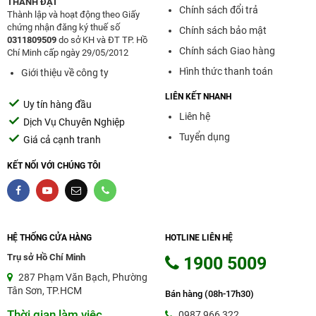
THÀNH ĐẠT
Chính sách đổi trả
Thành lập và hoạt động theo Giấy
chứng nhận đăng ký thuế số
Chính sách bảo mật
0311809509
do sở KH và ĐT TP. Hồ
Chính sách Giao hàng
Chí Minh cấp ngày 29/05/2012
Hình thức thanh toán
Giới thiệu về công ty
LIÊN KẾT NHANH
Uy tín hàng đầu
Liên hệ
Dịch Vụ Chuyên Nghiệp
Tuyển dụng
Giá cả cạnh tranh
KẾT NỐI VỚI CHÚNG TÔI
HỆ THỐNG CỬA HÀNG
HOTLINE LIÊN HỆ
Trụ sở Hồ Chí Minh
1900 5009
287 Phạm Văn Bạch, Phường
Tân Sơn, TP.HCM
Bán hàng (08h-17h30)
Thời gian làm việc
0987 966 322