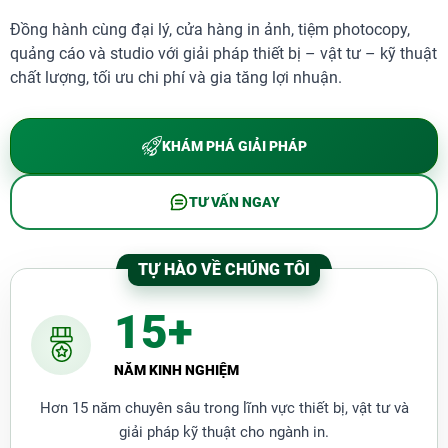
Kích thước đóng thùng MEAS : 680 x 630 x 380
(mm)
Đồng hành cùng đại lý, cửa hàng in ảnh, tiệm photocopy,
Kích thước máy: 470 x 590 x 290 (mm)
quảng cáo và studio với giải pháp thiết bị – vật tư – kỹ thuật
Kích thước in chuyển: 300 x 420 x 110 (mm)
chất lượng, tối ưu chi phí và gia tăng lợi nhuận.
Thể tích: 0.163 CBM
Thể trọng: 22kg
Công suất: 2800W
KHÁM PHÁ GIẢI PHÁP
Thời gian hút khí:18s
​Bảng Điều Chỉnh Nhiệt Độ - Thời Gian
TƯ VẤN NGAY
Ép Cho Từng Sản Phẩm
TỰ HÀO VỀ CHÚNG TÔI
15+
NĂM KINH NGHIỆM
Hơn 15 năm chuyên sâu trong lĩnh vực thiết bị, vật tư và
giải pháp kỹ thuật cho ngành in.