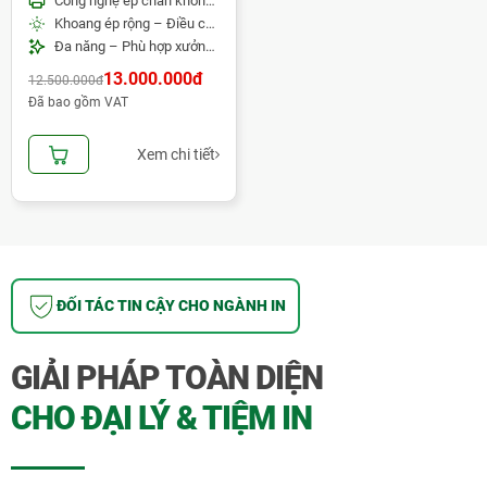
Công nghệ ép chân không 3D – Ép trên nhiều bề mặt cong
Khoang ép rộng – Điều chỉnh nhiệt độ và thời gian chính xác
Đa năng – Phù hợp xưởng in và kinh doanh quà tặng
13.000.000đ
12.500.000đ
Đã bao gồm VAT
Xem chi tiết
ĐỐI TÁC TIN CẬY CHO NGÀNH IN
GIẢI PHÁP TOÀN DIỆN
Video - Hướng dẫn sử dụng Máy ép nhiệt 3D đa năng chi tiết
từ A đến Z
CHO ĐẠI LÝ & TIỆM IN
Thông số kỹ thuật
Máy Ép Nhiệt 3D - Máy Ép Chuyển
Nhiệt 3D Đa Năng
: