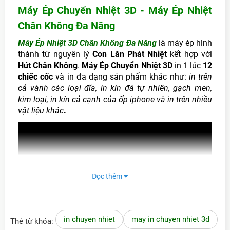
Bùi Quang Túy
- (09xxxx8688) đã mua
7 giờ trước (16:43:36)
Máy Ép Chuyển Nhiệt 3D - Máy Ép Nhiệt
Chân Không Đa Năng
Hứa Tuấn
- (09xxxx6315) đã mua
hôm qua
Máy Ép Nhiệt 3D Chân Không Đa Năng
là máy ép hình
thành từ nguyên lý
Con Lăn Phát Nhiệt
kết hợp với
Hút Chân Không
.
Máy Ép Chuyển Nhiệt 3D
in 1 lúc
12
chiếc cốc
và in đa dạng sản phẩm khác như:
in trên
cả vành các loại đĩa, in kín đá tự nhiên, gạch men,
kim loại, in kín cả cạnh của ốp iphone và in trên nhiều
vật liệu khác
.
Đọc thêm
in chuyen nhiet
may in chuyen nhiet 3d
Thẻ từ khóa: