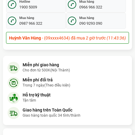
Hotline
Mua hàng
1900 5009
0966 966 322
Mua hàng
Mua hàng
0987 966 322
090 9293 090
Huỳnh Văn Hùng
- (09xxxx4634) đã mua
2 giờ trước (11:43:36)
Đặng Thị Bích Liễu
- (09xxxx8797) đã mua
3 giờ trước (12:43:36)
Lăng Chi Tiêu
- (09xxxx8168) đã mua
10 giờ trước (19:43:36)
Miễn phí giao hàng
Cho đơn từ 500K(Nội Thành)
bùi lê Huyên
- (09xxxx2638) đã mua
hôm qua
Miễn phí đổi trả
hà thái Tuấn
- (09xxxx3685) đã mua
6 ngày trước
Trong 7 ngày(Theo điều kiện)
Hỗ trợ kỹ thuật
Hùynh Văn Thiện Thanh
- (09xxxx1479) đã mua
1 tháng trước
Tận tâm
(09/07/2026)
Giao hàng trên Toàn Quốc
Sơn Lâm Tú
- (09xxxx2140) đã mua
1 giờ trước (10:43:36)
Giao hàng toàn quốc 34 tỉnh/thành
Đặng Văn Huệ
- (09xxxx6829) đã mua
5 giờ trước (14:43:36)