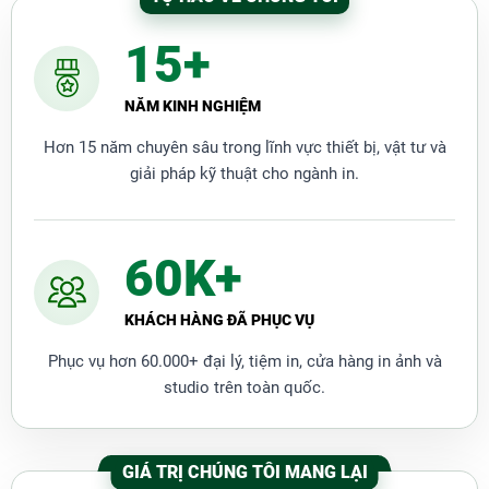
hiện nay,
Máy Ép Plastic Khổ YT 320
có giá bán
15+
khoảng trên dưới 1.000.000 đồng/cái. Nhưng hôm
nay,
Thành Đạt
đang diễn ra chương trình
Khuyến
Mãi Giảm Giá Cuối Năm
chỉ còn
840.000 đồng/cái
và
NĂM KINH NGHIỆM
được
bảo hành 3 tháng
tại công ty. Có thể nói, đây là
cơ hội hiếm thấy 1 năm chỉ có 1 lần chính vì thế các
Hơn 15 năm chuyên sâu trong lĩnh vực thiết bị, vật tư và
bạn hãy nhanh chân đến ngay Mực In Thành Đạt để
giải pháp kỹ thuật cho ngành in.
xem và mua hàng trực tiếp nhé!
60K+
KHÁCH HÀNG ĐÃ PHỤC VỤ
Phục vụ hơn 60.000+ đại lý, tiệm in, cửa hàng in ảnh và
studio trên toàn quốc.
Thành Đạt
tự hào là
Nhà Phân Phối Sản Phẩm Chính
GIÁ TRỊ CHÚNG TÔI MANG LẠI
Hãng
trực tiếp đến tay người tiêu dùng với mức giá