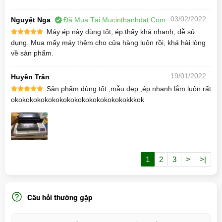
Bảo hành
3 tháng
Ưu điểm nổi
Ép nhanh, máy gọn nhẹ, dễ sử
bật
dụng, hoạt động ổn định
03/02/2022
Nguyệt Nga
Đã Mua Tại Mucinthanhdat.com
»
Xem giá
Máy Ép Plastic Khổ A3 OL-389
Máy ép này dùng tốt, ép thấy khá nhanh, dễ sử
chính hãng
dụng. Mua mấy máy thêm cho cửa hàng luôn rồi, khá hài lòng
Xuất xứ
Trung Quốc
về sản phẩm.
Đặc Điểm Của Máy Ép Plastic YT 320
Khổ
A3
19/01/2022
Huyền Trân
Sản phẩm dùng tốt ,mẫu đẹp ,ép nhanh lắm luôn rất
okokokokokokokokokokokokokokokokkkok
1
2
3
>
>|
•
Máy Ép Plastic YT 320
được thiết kế với 2 chế độ
Câu hỏi thường gặp
ép: Ép nhiệt - Ép nguội.
•
Hệ thống kiểm soát nhiệt độ ép kỹ thuật số cho chất