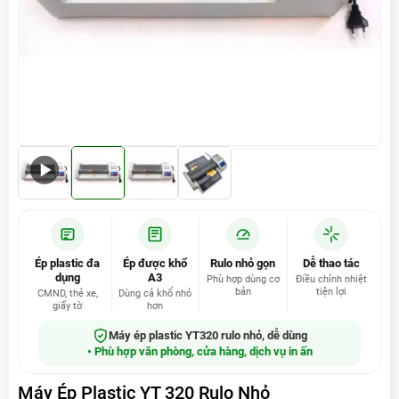
Xem video
Ép plastic đa
Ép được khổ
Rulo nhỏ gọn
Dễ thao tác
dụng
A3
Phù hợp dùng cơ
Điều chỉnh nhiệt
bản
tiện lợi
CMND, thẻ xe,
Dùng cả khổ nhỏ
giấy tờ
hơn
Máy ép plastic YT320 rulo nhỏ, dễ dùng
• Phù hợp văn phòng, cửa hàng, dịch vụ in ấn
Máy Ép Plastic YT 320 Rulo Nhỏ