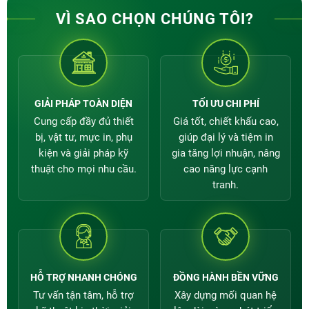
VÌ SAO CHỌN CHÚNG TÔI?
GIẢI PHÁP TOÀN DIỆN
TỐI ƯU CHI PHÍ
Cung cấp đầy đủ thiết
Giá tốt, chiết khấu cao,
bị, vật tư, mực in, phụ
giúp đại lý và tiệm in
kiện và giải pháp kỹ
gia tăng lợi nhuận, nâng
thuật cho mọi nhu cầu.
cao năng lực cạnh
tranh.
HỖ TRỢ NHANH CHÓNG
ĐỒNG HÀNH BỀN VỮNG
Tư vấn tận tâm, hỗ trợ
Xây dựng mối quan hệ