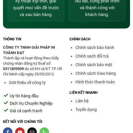
kỹ thuật kịp thời, giải
lâu dài, cùng phát triển
quyết mọi vấn đề trước
và thành công với
và sau bán hàng.
khách hàng.
THÔNG TIN
CHÍNH SÁCH
CÔNG TY TNHH GIẢI PHÁP IN
Chính sách bảo hành
THÀNH ĐẠT
Chính sách đổi trả
Thành lập và hoạt động theo Giấy
chứng nhận đăng ký thuế số
Chính sách bảo mật
0311809509
do sở KH và ĐT TP. Hồ
Chính sách Giao hàng
Chí Minh cấp ngày 29/05/2012
Hình thức thanh toán
Giới thiệu về công ty
LIÊN KẾT NHANH
Uy tín hàng đầu
Liên hệ
Dịch Vụ Chuyên Nghiệp
Tuyển dụng
Giá cả cạnh tranh
KẾT NỐI VỚI CHÚNG TÔI