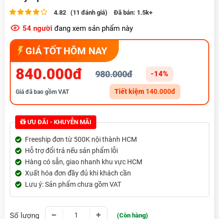
4.82 (11 đánh giá)
Đã bán:
1.5k+
54
người
đang xem sản phẩm này
GIÁ TỐT HÔM NAY
840.000đ
980.000đ
-14%
Tiết kiệm
140.000đ
Giá đã bao gồm VAT
ƯU ĐÃI - KHUYỄN MÃI
Freeship đơn từ 500K nội thành HCM
Hỗ trợ đổi trả nếu sản phẩm lỗi
Hàng có sẵn, giao nhanh khu vực HCM
Xuất hóa đơn đầy đủ khi khách cần
Lưu ý: Sản phẩm chưa gồm VAT
Số lượng
(Còn hàng)