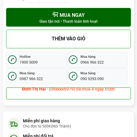
MUA NGAY
Giao tận nơi • Thanh toán linh hoạt
THÊM VÀO GIỎ
Hotline
Mua hàng
1900 5009
0966 966 322
Mua hàng
Mua hàng
0987 966 322
090 9293 090
Bùi Đức Nam
- (09xxxx9733) đã mua
6 ngày trước
Lê Đình Thắng
- (09xxxx1277) đã mua
1 tuần trước (02/08/2026)
Cao Duy Tâm
- (09xxxx5511) đã mua
2 giờ trước (07:46:36)
Miễn phí giao hàng
Cho đơn từ 500K(Nội Thành)
Döông Coâng Ñöùc
- (09xxxx7632) đã mua
3 ngày trước
Miễn phí đổi trả