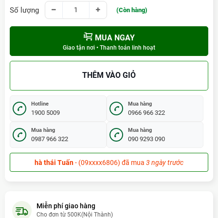
Số lượng
(Còn hàng)
MUA NGAY
Giao tận nơi • Thanh toán linh hoạt
THÊM VÀO GIỎ
Hotline
Mua hàng
1900 5009
0966 966 322
Mua hàng
Mua hàng
0987 966 322
090 9293 090
hà thái Tuấn
- (09xxxx6806) đã mua
3 ngày trước
Cao Hòai Trung
- (09xxxx9225) đã mua
hôm qua
Dương Thị Kim Là
- (09xxxx9733) đã mua
3 ngày trước
Miễn phí giao hàng
Cho đơn từ 500K(Nội Thành)