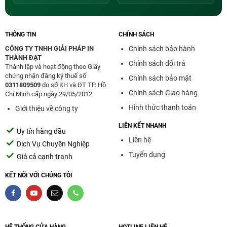
Đạt
. Mực In Thành Đạt là đơn vị uy tín chuyên phân
phối mới in chính hãng Epson với giá xuất xưởng cực
rẻ. Bên cạnh đó, đơn vị cung cung cấp chính hãng
THÔNG TIN
CHÍNH SÁCH
bảo hành hấp dẫn, hỗ trợ giao hàng toàn quốc, miễn
CÔNG TY TNHH GIẢI PHÁP IN
Chính sách bảo hành
phí lắp đặt với khách hàng trong nội thành TPHCM.
THÀNH ĐẠT
Chính sách đổi trả
Thành lập và hoạt động theo Giấy
Các bạn có thể mua sản phẩm trực tuyến tại địa chỉ:
chứng nhận đăng ký thuế số
Chính sách bảo mật
287 Phạm Văn Bạch, Phường 15, Q.Tân Bình,
0311809509
do sở KH và ĐT TP. Hồ
TP.HCM
. Hoặc các bạn có thể gọi đến một trong
Chính sách Giao hàng
Chí Minh cấp ngày 29/05/2012
những số điện thoại sau:
0966 966 322 - 0987 966
Hình thức thanh toán
Giới thiệu về công ty
322 - 090 9293 090,
nhân viên sẽ tư vấn nhiệt tình,
báo giá chuẩn xác để bạn có được sản phẩm ưng ý
LIÊN KẾT NHANH
Uy tín hàng đầu
nhất phục vụ công việc in ấn.
Liên hệ
Dịch Vụ Chuyên Nghiệp
Tuyển dụng
Giá cả cạnh tranh
KẾT NỐI VỚI CHÚNG TÔI
HỆ THỐNG CỬA HÀNG
HOTLINE LIÊN HỆ