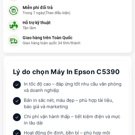
Hary Vũ Tùng
- (09xxxx8688) đã mua
9 giờ trước (16:21:50)
Miễn phí đổi trả
Cao Minh Thành
- (09xxxx8492) đã mua
4 ngày trước
Trong 7 ngày(Theo điều kiện)
Hỗ trợ kỹ thuật
Hoàng mạnh cường
- (09xxxx6260) đã mua
10 giờ trước
Tận tâm
(17:21:50)
Giao hàng trên Toàn Quốc
Bùi Thiên Đức
- (09xxxx0737) đã mua
5 giờ trước (12:21:50)
Giao hàng toàn quốc 34 tỉnh/thành
Đinh Bá Dung
- (09xxxx9419) đã mua
10 giờ trước (17:21:50)
Đường Cẩm Minh
- (09xxxx6366) đã mua
2 ngày trước
Lý do chọn Máy In Epson C5390
Hồ Đức Huy
- (09xxxx8168) đã mua
1 tuần trước (01/08/2026)
In tốc độ cao – đáp ứng tốt nhu cầu văn phòng
✓
và doanh nghiệp
Bản in sắc nét, màu đẹp – phù hợp tài liệu,
✓
báo giá và marketing
Chi phí vận hành thấp – tiết kiệm điện và mực
✓
in lâu dài
Hoạt động ổn định, bền bỉ – phù hợp môi
✓