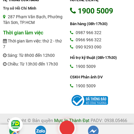
Trụ sở Hồ Chí Minh
1900 5009
287 Phạm Văn Bạch, Phường
Tân Sơn, TP.HCM
Bán hàng (08h-17h30)
Thời gian làm việc
0987 966 322
0966 966 322
Thời gian làm việc: thứ 2 - thứ
7
090 9293 090
Sáng: Từ 8h00 đến 12h00
Hỗ trợ kỹ thuật (08h-17h30)
Chiều: Từ 13h30 đến 17h30
1900 5009
CSKH Phản ảnh DV
1900 5009
Copyright © Bản quyền
Mực In Thành Đạt
PADV: 0938.05466