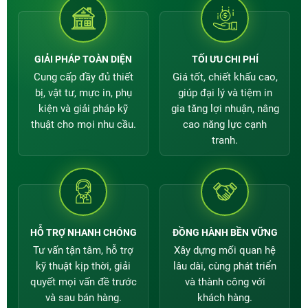
GIẢI PHÁP TOÀN DIỆN
TỐI ƯU CHI PHÍ
Cung cấp đầy đủ thiết
Giá tốt, chiết khấu cao,
bị, vật tư, mực in, phụ
giúp đại lý và tiệm in
kiện và giải pháp kỹ
gia tăng lợi nhuận, nâng
thuật cho mọi nhu cầu.
cao năng lực cạnh
Giá máy in Epson C5390 như thế nào?
tranh.
Giá bán máy in màu Epson C5390 chính hãng
ở mỗi
đơn vị lại khác nhau. Bạn muốn mua sản phẩm chính
hãng với giá tốt nhất hãy liên hệ ngay
Hotline: 1900
5009
để được nhân viên tư vấn và báo giá chuẩn xác
nhé!
HỖ TRỢ NHANH CHÓNG
ĐỒNG HÀNH BỀN VỮNG
Mua máy in Epson C5390 chính hãng, giá
Tư vấn tận tâm, hỗ trợ
Xây dựng mối quan hệ
tốt tại Mực In Thành Đạt
kỹ thuật kịp thời, giải
lâu dài, cùng phát triển
Trên thị trường có rất nhiều đơn vị cung cấp
máy in
quyết mọi vấn đề trước
và thành công với
Epson C5390
, các bạn muốn mua sản phẩm chính
và sau bán hàng.
khách hàng.
hãng với mức giá tốt nhất nên đến
Mực In Thành