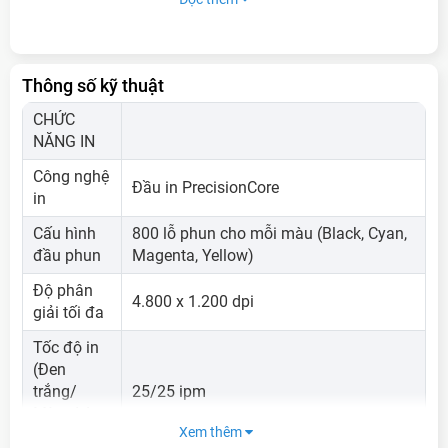
Thông số kỹ thuật
CHỨC
NĂNG IN
Công nghệ
Đầu in PrecisionCore
in
Cấu hình
800 lỗ phun cho mỗi màu (Black, Cyan,
đầu phun
Magenta, Yellow)
Độ phân
Những ưu điểm nổi bật của máy in phun
4.800 x 1.200 dpi
giải tối đa
màu Epson C5390
Tốc độ in
Máy in màu Epson C5390
được
thiết kế bắt mắt
với
(Đen
màu trắng sang trọng
, cùng
công nghệ in ấn hiện
trắng/
25/25 ipm
đại
. Nhờ vậy mà sản phẩm phù hợp cho
lĩnh vực in
Màu; A4
ấn từ cơ bản đến chuyên nghiệp
.
Epson C5390
hoạt
Xem thêm
ngang)
động với
hiệu suất cao
, phục vụ công việc của bạn