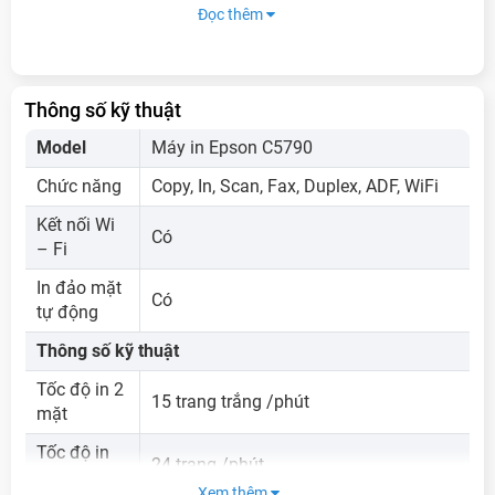
Đọc thêm
4 trong 1
In, Copy, Scan, Fax
Thông số kỹ thuật
In 2 mặt tự động
Model
Máy in Epson C5790
Tiết kiệm giấy, gọn thao tác
Chức năng
Copy, In, Scan, Fax, Duplex, ADF, WiFi
Kết nối Wi
Có
– Fi
Tốc độ nhanh
In đảo mặt
Lên đến 24 trang/phút
Có
tự động
Thông số kỹ thuật
Kết nối tiện lợi
Tốc độ in 2
WiFi, chia sẻ dễ dàng
15 trang trắng /phút
mặt
Tốc độ in
24 trang /phút
nháp
Xem thêm