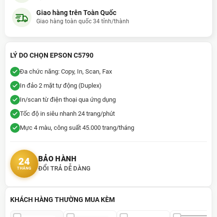
Lê Khắc Sinh
- (09xxxx7202) đã mua
5 giờ trước (02:18:17)
Giao hàng trên Toàn Quốc
Giao hàng toàn quốc 34 tỉnh/thành
Huỳnh Thúc Kháng
- (09xxxx3435) đã mua
5 giờ trước (02:18:17)
Lê Minh Anh Vũ
- (09xxxx7028) đã mua
7 giờ trước (04:18:17)
LÝ DO CHỌN EPSON C5790
Đỗ Thanh Hòa
- (09xxxx0277) đã mua
6 ngày trước
Đa chức năng: Copy, In, Scan, Fax
In đảo 2 mặt tự động (Duplex)
In/scan từ điện thoại qua ứng dụng
Tốc độ in siêu nhanh 24 trang/phút
Mực 4 màu, công suất 45.000 trang/tháng
BẢO HÀNH
24
ĐỔI TRẢ DỄ DÀNG
THÁNG
KHÁCH HÀNG THƯỜNG MUA KÈM