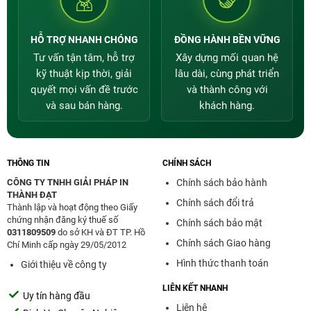
quy định của từng sản phẩm.
HỖ TRỢ NHANH CHÓNG
ĐỒNG HÀNH BỀN VỮNG
Tư vấn tận tâm, hỗ trợ
Xây dựng mối quan hệ
kỹ thuật kịp thời, giải
lâu dài, cùng phát triển
quyết mọi vấn đề trước
và thành công với
và sau bán hàng.
khách hàng.
Liên Hệ Ngay Với Thành Đạt
THÔNG TIN
CHÍNH SÁCH
CÔNG TY TNHH GIẢI PHÁP IN
Chính sách bảo hành
Cần tư vấn máy in Epson C5790, chọn loại mực
THÀNH ĐẠT
Chính sách đổi trả
phù hợp hoặc báo giá nhanh? Gọi ngay cho
Thành lập và hoạt động theo Giấy
chứng nhận đăng ký thuế số
Thành Đạt để được hỗ trợ.
Chính sách bảo mật
0311809509
do sở KH và ĐT TP. Hồ
Chính sách Giao hàng
Chí Minh cấp ngày 29/05/2012
Tổng đài: 1900 5009
Hình thức thanh toán
Giới thiệu về công ty
LIÊN KẾT NHANH
Gọi đặt mua: 0966 966 322
Uy tín hàng đầu
Liên hệ