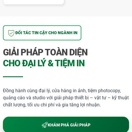
phòng và hình ảnh màu.
#7. Số lượng trang in tốt
ĐỐI TÁC TIN CẬY CHO NGÀNH IN
Máy có thể in đến khoảng 3.000 trang trắng
đen và 3.000 trang màu theo độ phủ mực
GIẢI PHÁP TOÀN DIỆN
tiêu chuẩn.
CHO ĐẠI LÝ & TIỆM IN
#8. Tiết kiệm điện
Epson C5790 đạt chứng nhận Energy Star,
Đồng hành cùng đại lý, cửa hàng in ảnh, tiệm photocopy,
hỗ trợ giảm chi phí điện năng so với nhiều
quảng cáo và studio với giải pháp thiết bị – vật tư – kỹ thuật
dòng máy laser truyền thống.
chất lượng, tối ưu chi phí và gia tăng lợi nhuận.
KHÁM PHÁ GIẢI PHÁP