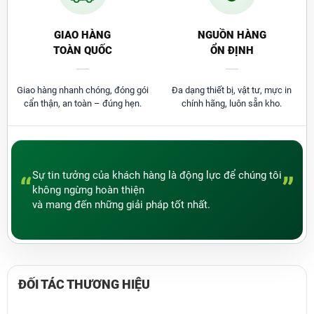
Xem thêm:
Máy In Epson WF-C5290
và
Máy In Epson L805
GIAO HÀNG
NGUỒN HÀNG
TOÀN QUỐC
ỔN ĐỊNH
Giao hàng nhanh chóng, đóng gói
Đa dạng thiết bị, vật tư, mực in
cẩn thận, an toàn – đúng hẹn.
chính hãng, luôn sẵn kho.
Sự tin tưởng của khách hàng là động lực để chúng tôi
“
”
không ngừng hoàn thiện
và mang đến những giải pháp tốt nhất.
ĐỐI TÁC
THƯƠNG HIỆU
Vì Sao Nên Mua Epson C5790 Tại
Thành Đạt?