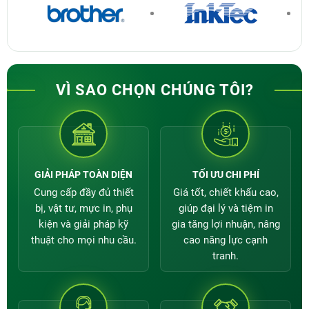
Công ty TNHH Giải Pháp In Thành Đạt
là đơn
vị cung cấp máy in, mực in, giấy in ảnh và thiết
bị ngành in với nhiều năm kinh nghiệm. Khi
mua máy in Epson C5790 tại Thành Đạt, khách
VÌ SAO CHỌN CHÚNG TÔI?
hàng được hỗ trợ tư vấn đúng nhu cầu và yên
tâm trong quá trình sử dụng.
Cam kết hàng chính hãng, còn mới, nguyên
tem, nguyên kiện.
GIẢI PHÁP TOÀN DIỆN
TỐI ƯU CHI PHÍ
Giá cạnh tranh, nhập khẩu và phân phối
Cung cấp đầy đủ thiết
Giá tốt, chiết khấu cao,
trực tiếp.
bị, vật tư, mực in, phụ
giúp đại lý và tiệm in
Đội ngũ tư vấn hỗ trợ chọn đúng cấu hình
kiện và giải pháp kỹ
gia tăng lợi nhuận, nâng
máy và loại mực phù hợp.
thuật cho mọi nhu cầu.
cao năng lực cạnh
tranh.
Kỹ thuật Thành Đạt hỗ trợ khách hàng trong
quá trình lắp đặt và sử dụng.
Chính sách bảo hành, đổi trả hàng lỗi theo