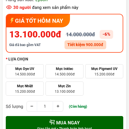
30
người
đang xem sản phẩm này
GIÁ TỐT HÔM NAY
13.100.000đ
14.000.000đ
-6%
Tiết kiệm
900.000đ
Giá đã bao gồm VAT
LỰA CHỌN
Mực Dye UV
Mực Inktec
Mực Pigment UV
14.500.000đ
14.500.000đ
15.200.000đ
Mực Nhiệt
Mực Zin
15.200.000đ
13.100.000đ
Số lượng
(Còn hàng)
MUA NGAY
Giao tận nơi • Thanh toán linh hoạt