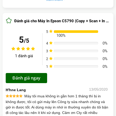
Công suất
45.000 trang /tháng
Khổ giấy in
A4
tối đa
Đánh giá cho Máy In Epson C5790 (Copy + Scan + In 2 Mặt Đảo Tự Động + Fax)
Hệ thống
T902 Black, Cyan, Magenta, Yellow
5
100%
mực
100%
5
/5
Độ phân
0%
4
0%
4800 x 1200 dpi
giải
0%
3
0%
1 đánh giá
Độ phân
0%
2
0%
1200 x 2400 dpi
giải scan
0%
1
0%
Tổng Quan Máy In Epson C5790
Loại máy
Scan bề mặt kính phẳng và ADF
Đánh giá ngay
Scan
Máy In Epson C5790
tích hợp đầy đủ các chức
năng cần thiết gồm
Copy, Scan, in 2 mặt đảo
Sao chụp
13/05/2020
H'hne Lang
999 tờ.
tự động và Fax
. Máy có khả năng xử lý tài liệu
liên tục
Máy tôi mua không in gần hơn 1 tháng thì bị in
liên tục nhờ bộ nạp bản gốc tự động ADF lên
không được, tôi có gửi máy lên Công ty sửa nhanh chóng và
Khay tự
đến 50 tờ, giúp tiết kiệm thời gian cho văn
250 tờ
giờ in được tốt. Ai dùng máy in nhớ in thường xuyên do tôi bận
động
phòng có nhu cầu in ấn thường xuyên.
đi công tác lâu nên ít khi xử dụng. Cảm ơn Cty rất nhiều