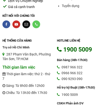
Dịch Vụ Chuyên Nghiệp
Tư vấn: 0987 966 322
Tuyển dụng
Giá cả cạnh tranh
KẾT NỐI VỚI CHÚNG TÔI
Hotline: 090 9293 090
HỆ THỐNG CỬA HÀNG
HOTLINE LIÊN HỆ
Trụ sở Hồ Chí Minh
1900 5009
287 Phạm Văn Bạch, Phường
Tân Sơn, TP.HCM
Bán hàng (08h-17h30)
Thời gian làm việc
0987 966 322
0966 966 322
Thời gian làm việc: thứ 2 - thứ
7
090 9293 090
Sáng: Từ 8h00 đến 12h00
Hỗ trợ kỹ thuật (08h-17h30)
Chiều: Từ 13h30 đến 17h30
1900 5009
CSKH Phản ảnh DV