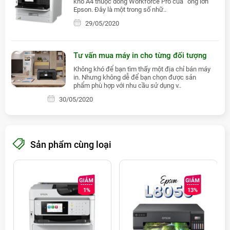
khổ A4 thuộc dòng Workforce Pro của “ông lớn”
hợp nhất.
Epson. Đây là một trong số nhữ..
29/05/2020
Tư vấn mua máy in cho từng đối tượng
Không khó để bạn tìm thấy một địa chỉ bán máy
in. Nhưng không dễ để bạn chọn được sản
phẩm phù hợp với nhu cầu sử dụng v..
30/05/2020
Sản phẩm cùng loại
1%
13%
8 Tính Năng Nổi Bật Của Máy In
Epson C5790