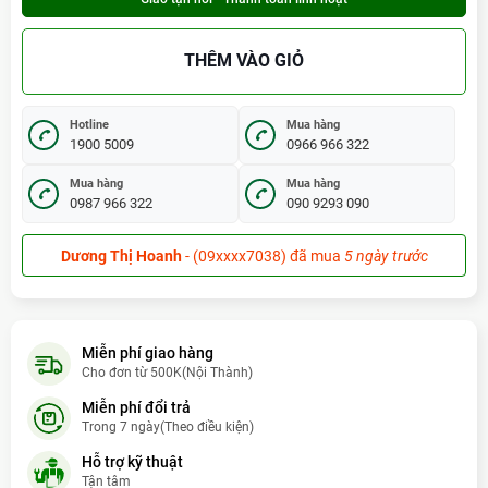
THÊM VÀO GIỎ
Hotline
Mua hàng
1900 5009
0966 966 322
Mua hàng
Mua hàng
0987 966 322
090 9293 090
Dương Thị Hoanh
- (09xxxx7038) đã mua
5 ngày trước
Dũng Bùi
- (09xxxx8797) đã mua
1 tuần trước (31/07/2026)
Hoàng Mạnh Chúc
- (09xxxx4968) đã mua
1 tuần trước
(24/07/2026)
Miễn phí giao hàng
Hồ Quang Lộc
- (09xxxx4108) đã mua
hôm qua
Cho đơn từ 500K(Nội Thành)
Cao Duy Tâm
- (09xxxx5611) đã mua
10 giờ trước (07:18:17)
Miễn phí đổi trả
Trong 7 ngày(Theo điều kiện)
Huỳnh Thị Phương Loan
- (09xxxx0871) đã mua
2 giờ trước
Hỗ trợ kỹ thuật
(23:18:17)
Tận tâm