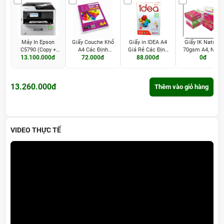
Máy In Epson
Giấy Couche Khổ
Giấy in IDEA A4
Giấy IK Natural
C5790 (Copy +
A4 Các Định
Giá Rẻ Các Định
70gsm A4, Nhập
Scan + In 2 Mặt
13.100.000đ
72.000đ
Lượng
88.000đ
Lượng
Khẩu INDO, Thùn
0đ
Đảo Tự Động +
5 Ram
Fax)
13.260.000đ
Thêm vào giỏ hàng
VIDEO THỰC TẾ