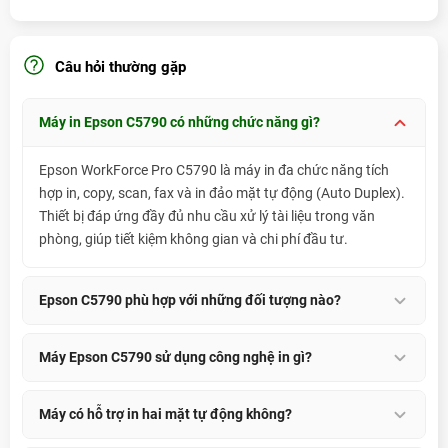
Khay giấy
80 tờ
Với hệ thống mực Epson chính hãng và nhiều
tay
tùy chọn mực phù hợp nhu cầu sử dụng, Epson
USB, Ethernet, Wi-Fi IEEE 802.11b/g/n,
Câu hỏi thường gặp
C5790 giúp doanh nghiệp tối ưu chi phí in
Kết nối
Wi-Fi Direct
nhưng vẫn giữ chất lượng bản in rõ nét, màu
sắc hài hòa và bền màu theo thời gian.
Hệ điều
Windows 10 / 8.1 / 8 / 7, Vista, Xp,
Máy in Epson C5790 có những chức năng gì?
hành hỗ trợ
Mac OS X 10.5.8 – 10.11.X
Xem thêm:
Máy In Epson L1800
Epson WorkForce Pro C5790 là máy in đa chức năng tích
Kích thước
425 x 535 x 357mm
hợp in, copy, scan, fax và in đảo mặt tự động (Auto Duplex).
Trọng
Thiết bị đáp ứng đầy đủ nhu cầu xử lý tài liệu trong văn
12.8 Kg
lượng
phòng, giúp tiết kiệm không gian và chi phí đầu tư.
Giá Máy In Epson C5790 Tại Thành
Epson C5790 phù hợp với những đối tượng nào?
Đạt
Máy phù hợp với doanh nghiệp, văn phòng, ngân hàng,
Bảng giá dưới đây giúp khách hàng dễ chọn
Máy Epson C5790 sử dụng công nghệ in gì?
bệnh viện, trường học, cơ quan hành chính và các đơn vị có
cấu hình mực phù hợp với nhu cầu in ấn thực
nhu cầu in ấn, sao chép và quét tài liệu với khối lượng lớn
tế.
Máy sử dụng công nghệ in phun PrecisionCore Heat-Free
Máy có hỗ trợ in hai mặt tự động không?
mỗi ngày.
của Epson. Công nghệ này giúp giảm tiêu thụ điện năng, rút