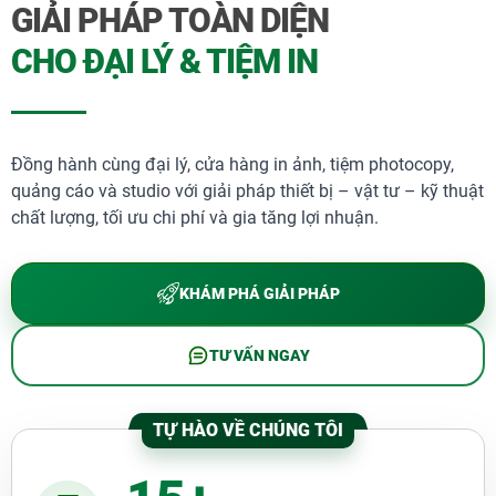
Giấy nhựa mỏng để bị không thấm nước.
GIẢI PHÁP TOÀN DIỆN
Cam kết của THÀNH ĐẠT
CHO ĐẠI LÝ & TIỆM IN
Mỗi sản phẩm do chính tay THÀNH ĐẠT thiết
kế tinh tế, gia công tỉ mỉ từng chi tiết và sản
xuất cẩn thận tại xưởng của THÀNH ĐẠT không
qua trung gian.
Đồng hành cùng đại lý, cửa hàng in ảnh, tiệm photocopy,
Cam kết sản phẩm đến tay khách hàng luôn có
quảng cáo và studio với giải pháp thiết bị – vật tư – kỹ thuật
chất lượng hoàn thiện tốt nhất.
chất lượng, tối ưu chi phí và gia tăng lợi nhuận.
Tất cả sản phẩm được làm thủ công tùy biến
thêm dấu ấn riêng doanh nghiệp, cơ quan, công
ty và tổ chức
KHÁM PHÁ GIẢI PHÁP
TƯ VẤN NGAY
TỰ HÀO VỀ CHÚNG TÔI
LIÊN HỆ NGAY VỚI CHÚNG TÔI
Tổng đài:
1900 5009
(8:00 – 17:30)