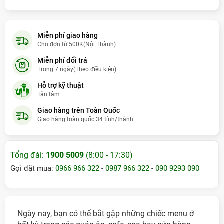
Huỳnh Văn Quang
- (09xxxx9211) đã mua
7 giờ trước (14:02:58)
Đặng Vĩnh Tài
- (09xxxx9608) đã mua
5 ngày trước
Miễn phí giao hàng
Cho đơn từ 500K(Nội Thành)
Lê Hữu Thọ
- (09xxxx8498) đã mua
1 giờ trước (08:02:58)
Miễn phí đổi trả
Đặng Minh Truyền
- (09xxxx0132) đã mua
7 giờ trước (14:02:58)
Trong 7 ngày(Theo điều kiện)
Hỗ trợ kỹ thuật
Bùi Thiên Đức
- (09xxxx4468) đã mua
10 giờ trước (17:02:58)
Tận tâm
Đặng Thị Thanh Hiền
- (09xxxx1489) đã mua
5 giờ trước
Giao hàng trên Toàn Quốc
(12:02:58)
Giao hàng toàn quốc 34 tỉnh/thành
Diệp Ánh Tuyết
- (09xxxx7028) đã mua
hôm qua
Tổng đài:
1900 5009
(8:00 - 17:30)
Đặng Thị Thiên Nga
- (09xxxx7960) đã mua
hôm qua
Gọi đặt mua:
0966 966 322
-
0987 966 322
-
090 9293 090
Đặng Ngọc Hưng
- (09xxxx8708) đã mua
6 ngày trước
Ngày nay, bạn có thể bắt gặp những chiếc menu ở