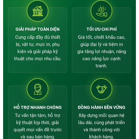
GIẢI PHÁP TOÀN DIỆN
TỐI ƯU CHI PHÍ
Cung cấp đầy đủ thiết
Giá tốt, chiết khấu cao,
bị, vật tư, mực in, phụ
giúp đại lý và tiệm in
kiện và giải pháp kỹ
gia tăng lợi nhuận, nâng
thuật cho mọi nhu cầu.
cao năng lực cạnh
tranh.
HỖ TRỢ NHANH CHÓNG
ĐỒNG HÀNH BỀN VỮNG
Tư vấn tận tâm, hỗ trợ
Xây dựng mối quan hệ
kỹ thuật kịp thời, giải
lâu dài, cùng phát triển
quyết mọi vấn đề trước
và thành công với
và sau bán hàng.
khách hàng.