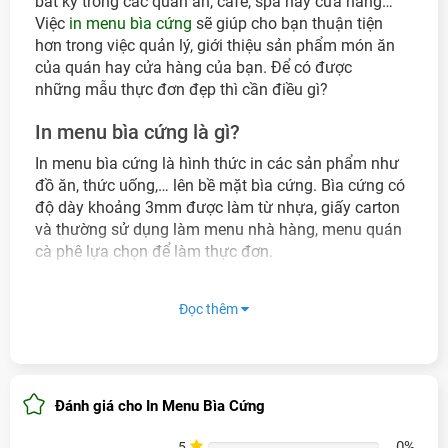
bất kỳ trong các quán ăn, cafe, spa hay cửa hàng…
Việc
in menu bìa cứng
sẽ giúp cho bạn thuận tiện
hơn trong việc quản lý, giới thiệu sản phẩm món ăn
của quán hay cửa hàng của bạn. Để có được
những mẫu thực đơn đẹp thì cần điều gì?
In menu bìa cứng là gì?
In menu bìa cứng là hình thức in các sản phẩm như
đồ ăn, thức uống,… lên bề mặt bìa cứng. Bìa cứng có
độ dày khoảng 3mm được làm từ nhựa, giấy carton
và thường sử dụng làm menu nhà hàng, menu quán
cà phê lựa chọn để làm thực đơn.
Tại sao nên in menu bìa cứng để sử dụng?
Đọc thêm
Có vẻ bề ngoài khá chuyên nghiệp, sang trọng
cho các nhà hàng, quán ăn, quán cafe.. Giúp
nâng cao độ uy tín của bạn và giúp khách hàng
đánh giá cao về phong cách phục vụ của bạn.
Đánh giá cho In Menu Bìa Cứng
Chất lượng in menu trên bìa cứng có màu sắc
và hình ảnh khá đẹp và sống động giúp kích
0%
5