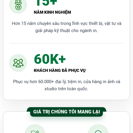
15+
Gọi đặt mua:
0966 966 322
–
0987 966 322
–
090
NĂM KINH NGHIỆM
9293 090
Hơn 15 năm chuyên sâu trong lĩnh vực thiết bị, vật tư và
giải pháp kỹ thuật cho ngành in.
60K+
KHÁCH HÀNG ĐÃ PHỤC VỤ
Phục vụ hơn 60.000+ đại lý, tiệm in, cửa hàng in ảnh và
studio trên toàn quốc.
GIÁ TRỊ CHÚNG TÔI MANG LẠI