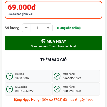
69.000đ
Giá đã bao gồm VAT
Số lượng
(Hàng còn nhiều)
MUA NGAY
Giao tận nơi • Thanh toán linh hoạt
THÊM VÀO GIỎ
Hotline
Mua hàng
1900 5009
0966 966 322
Mua hàng
Mua hàng
0987 966 322
090 9293 090
Lê Hoàng Diệp
- (09xxxx9733) đã mua
7 giờ trước (14:02:58)