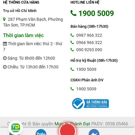
HỆ THỐNG CỬA HÀNG
HOTLINE LIÊN HỆ
Trụ sở Hồ Chí Minh
1900 5009
287 Phạm Văn Bạch, Phường
Tân Sơn, TP.HCM
Bán hàng (08h-17h30)
Thời gian làm việc
0987 966 322
0966 966 322
Thời gian làm việc: thứ 2 - thứ
7
090 9293 090
Sáng: Từ 8h00 đến 12h00
Hỗ trợ kỹ thuật (08h-17h30)
Chiều: Từ 13h30 đến 17h30
1900 5009
CSKH Phản ảnh DV
1900 5009
Copyright © Bản quyền
Mực In Thành Đạt
PADV: 0938.05466