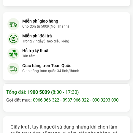
Bùi Quang Đức
- (09xxxx3110) đã mua
5 giờ trước (11:20:54)
Hoà Thò Aùnh Hoàng
- (09xxxx0189) đã mua
3 giờ trước
Miễn phí giao hàng
(09:20:54)
Cho đơn từ 500K(Nội Thành)
Lê PHáp
- (09xxxx3685) đã mua
2 ngày trước
Miễn phí đổi trả
Trong 7 ngày(Theo điều kiện)
Hồ Thị Lợi
- (09xxxx9307) đã mua
3 ngày trước
Hỗ trợ kỹ thuật
Tận tâm
Đặng Thu Thuỷ
- (09xxxx0277) đã mua
10 giờ trước (16:20:54)
Giao hàng trên Toàn Quốc
hà thái Tuấn
- (09xxxx9211) đã mua
5 giờ trước (11:20:54)
Giao hàng toàn quốc 34 tỉnh/thành
Đinh Thị Thanh Hằng
- (09xxxx3672) đã mua
6 giờ trước
(12:20:54)
Tổng đài:
1900 5009
(8:00 - 17:30)
Đỗ Minh Tuấn
- (09xxxx8498) đã mua
hôm qua
Gọi đặt mua:
0966 966 322
-
0987 966 322
-
090 9293 090
Đặng Thị Bích Liễu
- (09xxxx1288) đã mua
6 ngày trước
Giấy kraft tuy ít người sử dụng nhưng khi chọn làm