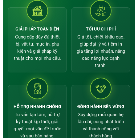
GIẢI PHÁP TOÀN DIỆN
TỐI ƯU CHI PHÍ
Cung cấp đầy đủ thiết
Giá tốt, chiết khấu cao,
bị, vật tư, mực in, phụ
giúp đại lý và tiệm in
kiện và giải pháp kỹ
gia tăng lợi nhuận, nâng
thuật cho mọi nhu cầu.
cao năng lực cạnh
tranh.
HỖ TRỢ NHANH CHÓNG
ĐỒNG HÀNH BỀN VỮNG
Tư vấn tận tâm, hỗ trợ
Xây dựng mối quan hệ
kỹ thuật kịp thời, giải
lâu dài, cùng phát triển
quyết mọi vấn đề trước
và thành công với
và sau bán hàng.
khách hàng.