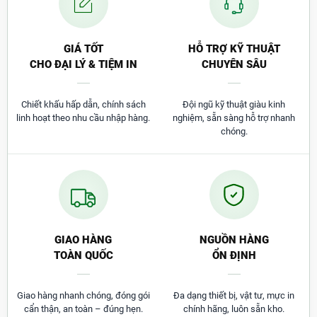
kế tinh tế, gia công tỉ mỉ từng chi tiết và sản
xuất cẩn thận tại xưởng của THÀNH ĐẠT không
qua trung gian.
Cam kết sản phẩm đến tay khách hàng luôn có
GIÁ TỐT
HỖ TRỢ KỸ THUẬT
chất lượng hoàn thiện tốt nhất.
CHO ĐẠI LÝ & TIỆM IN
CHUYÊN SÂU
Tất cả sản phẩm được làm thủ công tùy biến
thêm dấu ấn riêng doanh nghiệp, cơ quan, công
Chiết khấu hấp dẫn, chính sách
Đội ngũ kỹ thuật giàu kinh
ty và tổ chức
linh hoạt theo nhu cầu nhập hàng.
nghiệm, sẵn sàng hỗ trợ nhanh
chóng.
LIÊN HỆ NGAY VỚI CHÚNG TÔI
GIAO HÀNG
NGUỒN HÀNG
Tổng đài:
1900 5009
(8:00 – 17:30)
TOÀN QUỐC
ỔN ĐỊNH
Gọi đặt mua:
0966 966 322
–
0987 966 322
–
090
9293 090
Giao hàng nhanh chóng, đóng gói
Đa dạng thiết bị, vật tư, mực in
cẩn thận, an toàn – đúng hẹn.
chính hãng, luôn sẵn kho.