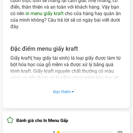
cuốn thực đơn sẽ mang lại cảm giác nhẹ nhàng, cổ
điển, thân thiện và an toàn với khách hàng. Vậy bạn
có nên
in menu giấy kraft
cho cửa hàng hay quán ăn
của mình không? Câu trả lời sẽ có ngày bài viết dưới
đây.
Đặc điểm menu giấy kraft
Giấy kraft( hay giấy tái sinh) là loại giấy được làm từ
bột hóa học của gỗ mềm và được xử lý bằng quá
trình kraft. Giấy kraft nguyên chất thường có màu
vàng và nếu được xử lý bằng công nghệ hóa học sẽ
có màu trắng.
Đọc thêm
In menu giấy kraft được sử dụng khá rộng rãi trong
các nhà hàng, quán ăn, quán nhậu, quán cafe, spa…
Giúp khách hàng có thể chọn lựa sản phẩm theo ý
muốn của mình.
Đánh giá cho In Menu Gấp
Tại sao khách hàng nên in thực đơn giấy
kraft?
0%
5