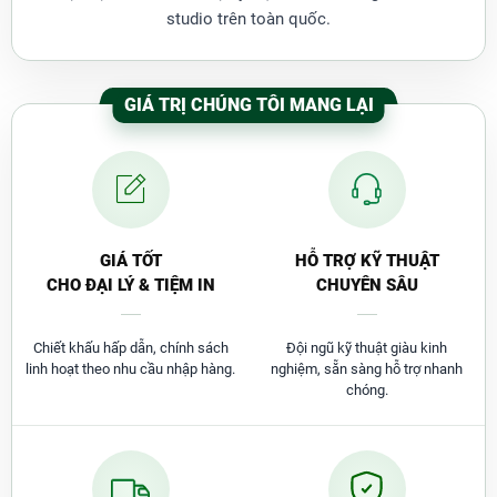
Dòng máy này được cấu tạo đi kèm lưỡi dao chất
studio trên toàn quốc.
liệu thép không gỉ, sắc nhọn tạo nên các đường đóng
đều, đẹp mang lại tính thẩm mỹ cho thành phẩm,
giúp những quyển sổ hay hồ sơ của bạn tăng tính
GIÁ TRỊ CHÚNG TÔI MANG LẠI
chuyên nghiệp và đẹp mắt.
GIÁ TỐT
HỖ TRỢ KỸ THUẬT
CHO ĐẠI LÝ & TIỆM IN
CHUYÊN SÂU
Chiết khấu hấp dẫn, chính sách
Đội ngũ kỹ thuật giàu kinh
linh hoạt theo nhu cầu nhập hàng.
nghiệm, sẵn sàng hỗ trợ nhanh
chóng.
Máy Đóng Lò Xo Bosser CB-570 Giá Bao
Nhiêu?