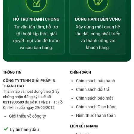
HỖ TRỢ NHANH CHÓNG
ĐỒNG HÀNH BỀN VỮNG
Tư vấn tận tâm, hỗ trợ
Xây dựng mối quan hệ
kỹ thuật kịp thời, giải
lâu dài, cùng phát triển
quyết mọi vấn đề trước
và thành công với
và sau bán hàng.
khách hàng.
THÔNG TIN
CHÍNH SÁCH
CÔNG TY TNHH GIẢI PHÁP IN
Chính sách bảo hành
THÀNH ĐẠT
Chính sách đổi trả
Thành lập và hoạt động theo Giấy
chứng nhận đăng ký thuế số
Chính sách bảo mật
0311809509
do sở KH và ĐT TP. Hồ
Chính sách Giao hàng
Chí Minh cấp ngày 29/05/2012
Hình thức thanh toán
Giới thiệu về công ty
LIÊN KẾT NHANH
Uy tín hàng đầu