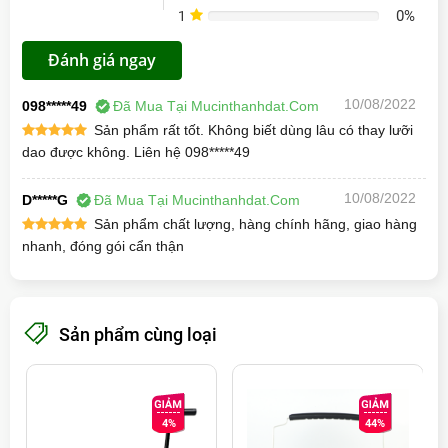
Bảo hành
3 tháng
0%
1
0%
Đánh giá ngay
10/08/2022
098*****49
Đã Mua Tại Mucinthanhdat.com
Sản phẩm rất tốt. Không biết dùng lâu có thay lưỡi
Để biết thêm chi tiết về tính năng và các thông số cụ
dao được không. Liên hệ 098*****49
thể của dòng máy
Bosser CB-570
, hãy cùng
Thành
Đạt
xem qua bài viết bên dưới đây.
10/08/2022
D*****g
Đã Mua Tại Mucinthanhdat.com
Sản phẩm chất lượng, hàng chính hãng, giao hàng
Máy Đóng Lò Xo Bosser CB-570 Có Những
nhanh, đóng gói cẩn thận
Tính Năng Gì?
Sản phẩm cùng loại
4%
44%