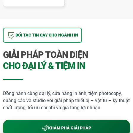
Tích hợp đa chức năng: Bỏ lỗ, canh lề, chỉnh
gáy
Máy đóng lò xo nhựa Bosser CB-570
được tích hợp
ĐỐI TÁC TIN CẬY CHO NGÀNH IN
thêm các chức năng tiện dụng như bỏ lỗ bất kỳ, canh
chỉnh lề ngay ngắn, chỉnh gáy theo yêu cầu khách
GIẢI PHÁP TOÀN DIỆN
hàng. Khi đó bạn có thể điều chỉnh được những kiểu
đóng sách theo ý thích phù hợp với nhu cầu thẩm
CHO ĐẠI LÝ & TIỆM IN
mỹ.
Đồng hành cùng đại lý, cửa hàng in ảnh, tiệm photocopy,
quảng cáo và studio với giải pháp thiết bị – vật tư – kỹ thuật
chất lượng, tối ưu chi phí và gia tăng lợi nhuận.
KHÁM PHÁ GIẢI PHÁP