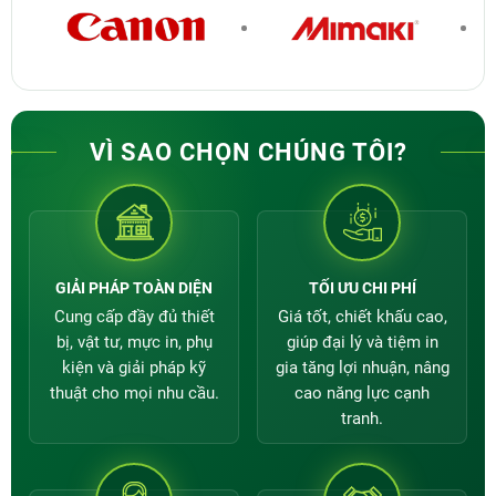
mọi khách hàng trong khu vực toàn quốc. Sản phẩm
tại Thành Đạt cam kết các dòng máy được nhập
khẩu chính hãng không qua trung gian với mức giá
cạnh tranh, đối với dòng máy Bosser CB-570 tại
Thành Đạt
đang có mức giá ưu đãi chỉ
3.600.000đ
-
máy chính hãng BOSSER.
VÌ SAO CHỌN CHÚNG TÔI?
Xem giá các loại
Máy đóng lò xo nhựa
của
Thành Đạt
GIẢI PHÁP TOÀN DIỆN
TỐI ƯU CHI PHÍ
Cung cấp đầy đủ thiết
Giá tốt, chiết khấu cao,
bị, vật tư, mực in, phụ
giúp đại lý và tiệm in
LIÊN HỆ NGAY VỚI CHÚNG TÔI
kiện và giải pháp kỹ
gia tăng lợi nhuận, nâng
Tổng đài
:
1900 5009
(8:00 – 17:30)
thuật cho mọi nhu cầu.
cao năng lực cạnh
tranh.
Gọi đặt mua
:
0966 966 322
–
0987 966 322
–
090
9293 090