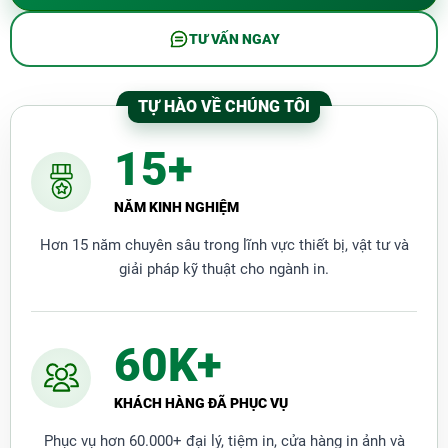
Thân máy cấu tạo bằng kim loại chắc chắn
TƯ VẤN NGAY
Máy
Bosser CB-570
có cấu tạo thân máy bằng kim
loại tạo sự chắc chắn trong quá trình làm việc, đồng
thời thân kim loại cũng giúp máy hoạt động bền bỉ,
TỰ HÀO VỀ CHÚNG TÔI
kéo dài tuổi thọ, chịu được va đập. Máy có thiết kế
màu sắc đơn giản, trắng xám kết hợp đen nhám phù
15+
hợp với mọi phong cách và không gian căn phòng.
NĂM KINH NGHIỆM
Hơn 15 năm chuyên sâu trong lĩnh vực thiết bị, vật tư và
giải pháp kỹ thuật cho ngành in.
60K+
KHÁCH HÀNG ĐÃ PHỤC VỤ
Lưỡi dao sắc bén tạo nên thành phẩm chuyển
nghiệp
Phục vụ hơn 60.000+ đại lý, tiệm in, cửa hàng in ảnh và