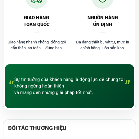
GIAO HÀNG
NGUỒN HÀNG
TOÀN QUỐC
ỔN ĐỊNH
Giao hàng nhanh chóng, đóng gói
Đa dạng thiết bị, vật tư, mực in
cẩn thận, an toàn – đúng hẹn.
chính hãng, luôn sẵn kho.
Mua máy đóng lò xo Bosser CB-570 chính hãng giá rẻ
Sự tin tưởng của khách hàng là động lực để chúng tôi
“
”
tại Thành Đạt
không ngừng hoàn thiện
Máy đóng lò xo Bosser CB-570
là một dòng sản
và mang đến những giải pháp tốt nhất.
phẩm thuộc thương hiệu nổi tiếng của Mỹ đang
rất thịnh hành trên thị trường Việt Nam hiện nay. Quý
khách đang có nhu cầu
mua máy đóng lò xo nhựa
Bosser CB-570 chính hãng
với mức giá siêu mềm
hãy liên hệ ngay với
Công ty Thành Đạt
. Tại đây
ĐỐI TÁC
THƯƠNG HIỆU
chúng tôi chuyên cung cấp các giải pháp in ấn cho