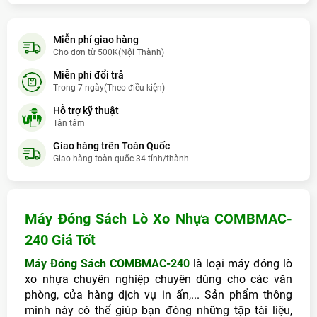
Đoàn Trưòng
- (09xxxx1489) đã mua
6 giờ trước (20:07:52)
Lê Duy Hoàng
- (09xxxx7423) đã mua
2 ngày trước
Miễn phí giao hàng
Cho đơn từ 500K(Nội Thành)
Đinh Văn Ni
- (09xxxx0512) đã mua
2 giờ trước (16:07:52)
Miễn phí đổi trả
Huỳnh Việt Hồng
- (09xxxx1277) đã mua
3 ngày trước
Trong 7 ngày(Theo điều kiện)
Hỗ trợ kỹ thuật
Dương Ngọc Triệu
- (09xxxx2504) đã mua
4 ngày trước
Tận tâm
Cao Hòai Trung
- (09xxxx3672) đã mua
9 giờ trước (23:07:52)
Giao hàng trên Toàn Quốc
Giao hàng toàn quốc 34 tỉnh/thành
Dương Thị Kim Là
- (09xxxx9727) đã mua
9 giờ trước (23:07:52)
Hoàng Thị Phương Thảo
- (09xxxx3632) đã mua
8 giờ trước
(22:07:52)
Máy Đóng Sách Lò Xo Nhựa COMBMAC-
240 Giá Tốt
hùng xuân
- (09xxxx2638) đã mua
2 ngày trước
Máy Đóng Sách COMBMAC-240
là loại máy đóng lò
xo nhựa chuyên nghiệp chuyên dùng cho các văn
phòng, cửa hàng dịch vụ in ấn,... Sản phẩm thông
minh này có thể giúp bạn đóng những tập tài liệu,