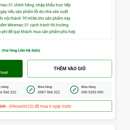
ac-31 chính hãng, nhập khẩu trực tiếp
 ngày nếu sản phẩm lỗi do nhà sản xuất
ển nội thành TP.HCM cho sản phẩm này
ẽm Wiremac-31 cạnh tranh thị trường
ễn phí để quý khách mua sản phẩm phù hợp
(Vui lòng Liên Hệ Sale)
THÊM VÀO GIỎ
 hoạt
 hàng
Mua hàng
Mua hàng
6 966 322
0987 966 322
090 9293 090
- (09xxxx7061) đã mua
7 giờ trước (03:41:55)
a
- (09xxxx1755) đã mua
2 giờ trước (22:41:55)
 Tùng
- (09xxxx9722) đã mua
6 ngày trước