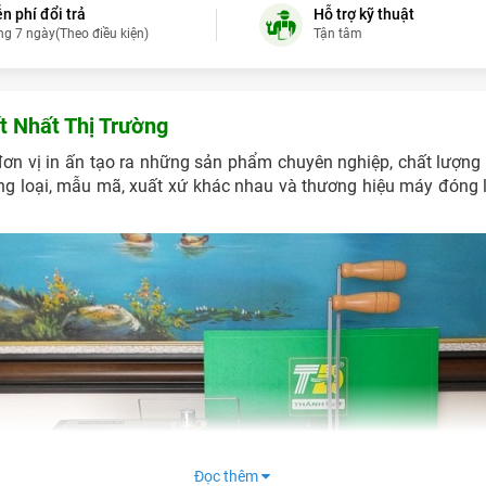
n phí đổi trả
Hỗ trợ kỹ thuật
ng 7 ngày(Theo điều kiện)
Tận tâm
Hùynh Văn Thiện T
Huỳnh Văn 
 Nhất Thị Trường
Đặng Thành Điể
đơn vị in ấn tạo ra những sản phẩm chuyên nghiệp, chất lượng 
Hoàng S
ủng loại, mẫu mã, xuất xứ khác nhau và thương hiệu máy đóng 
Huy Hoàng
- (09
Đinh Bá Dung
-
Lê Quang V
Đọc thêm