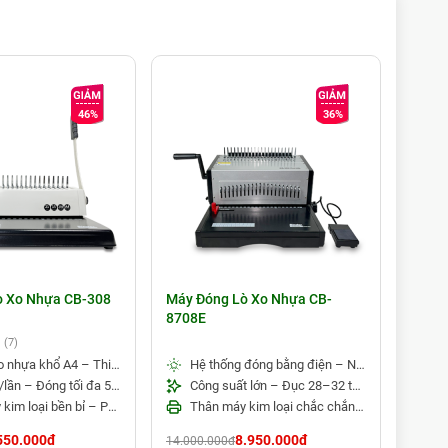
ước 4 x 4 (mm).
46%
36%
 kiệm chi phí.
hóa theo thời gian.
h nghiệp có quy mô lớn, các cửa hàng chuyên nghiệp
ò Xo Nhựa CB-308
Máy Đóng Lò Xo Nhựa CB-
Máy Đ
8708E
8701
(7)
Đóng lò xo nhựa khổ A4 – Thiết kế nhỏ gọn, dễ sử dụng
Hệ thống đóng bằng điện – Nâng cao hiệu suất làm việc
Đục 12 tờ/lần – Đóng tối đa 500 tờ giấy
Công suất lớn – Đục 28–32 tờ/lần, đóng tối đa 500 tờ
Thân máy kim loại bền bỉ – Phù hợp cho văn phòng và photocopy
Thân máy kim loại chắc chắn – Phù hợp cho xưởng in và văn phòng
550.000đ
8.950.000đ
14.000.000đ
6.590