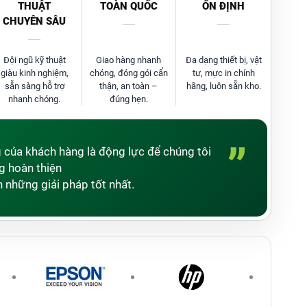
THUẬT
TOÀN QUỐC
ỔN ĐỊNH
CHUYÊN SÂU
Đội ngũ kỹ thuật
Giao hàng nhanh
Đa dạng thiết bị, vật
giàu kinh nghiệm,
chóng, đóng gói cẩn
tư, mực in chính
sẵn sàng hỗ trợ
thận, an toàn –
hãng, luôn sẵn kho.
nhanh chóng.
đúng hẹn.
”
g của khách hàng là động lực để chúng tôi
 hoàn thiện
 những giải pháp tốt nhất.