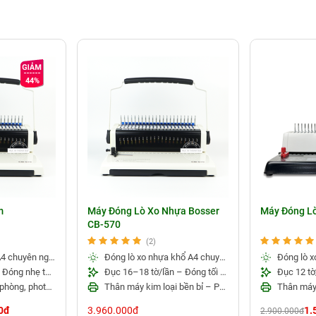
ng bỏ lỗ
ỗ đóng tiện lợi, nhanh chóng, có thể đóng 40 lổ vuông kích th
chính xác
 chỉnh gáy để khi tao tác được chuẩn xác và thẳng đều.
44%
 chắc chắn và có thời gian sử dụng lâu dài giúp khách hàng tiết
hắc chắn
 kim loại, có phủ lớp tĩnh điện giúp chống gỉ và không bị oxy 
 nghiệp lớn và vừa
uyên nghiệp, đóng số lượng lớn phục vụ chủ yếu cho các doan
m
Máy Đóng Lò Xo Nhựa Bosser
Máy Đóng L
CB-570
(2)
Đóng lò xo kẽm A4 chuyên nghiệp – Hiệu suất cao
Đóng lò xo nhựa khổ A4 chuyên nghiệp – Phù hợp nhiều loại tài liệu
Thiết kế trợ lực – Đóng nhẹ tay, chính xác
Đục 16–18 tờ/lần – Đóng tối đa 500 tờ giấy
Phù hợp cho văn phòng, photocopy và xưởng in
Thân máy kim loại bền bỉ – Phù hợp cho văn phòng và xưởng in
0đ
3.960.000đ
1.
2.900.000đ