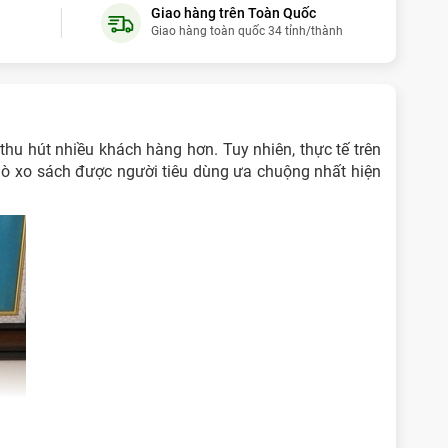
Giao hàng trên Toàn Quốc
Giao hàng toàn quốc 34 tỉnh/thành
hanh
- (09xxxx4145) đã mua
2 giờ trước (22:41:55)
Quang
- (09xxxx9394) đã mua
6 ngày trước
m
- (09xxxx6260) đã mua
8 giờ trước (04:41:55)
thu hút nhiều khách hàng hơn. Tuy nhiên, thực tế trên
ơn
- (09xxxx8492) đã mua
2 ngày trước
lò xo sách được người tiêu dùng ưa chuộng nhất hiện
xxxx0355) đã mua
1 tháng trước (05/07/2026)
 (09xxxx8750) đã mua
9 giờ trước (05:41:55)
inh
- (09xxxx9222) đã mua
6 ngày trước