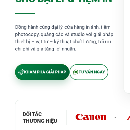
Đồng hành cùng đại lý, cửa hàng in ảnh, tiệm
photocopy, quảng cáo và studio với giải pháp
thiết bị – vật tư – kỹ thuật chất lượng, tối ưu
chi phí và gia tăng lợi nhuận.
KHÁM PHÁ GIẢI PHÁP
TƯ VẤN NGAY
ĐỐI TÁC
Giá Bán Máy Đóng Lò Xo Sách WIREMAC-
THƯƠNG HIỆU