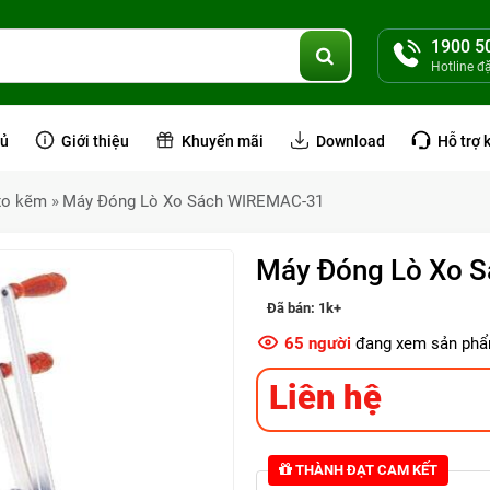
1900 5
Hotline đ
hủ
Giới thiệu
Khuyến mãi
Download
Hỗ trợ 
xo kẽm
Máy Đóng Lò Xo Sách WIREMAC-31
Máy Đóng Lò Xo 
Đã bán:
1k+
65
người
đang xem sản phẩ
Liên hệ
THÀNH ĐẠT CAM KẾT