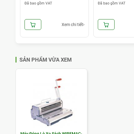
Đã bao gồm VAT
Đã bao gồm VAT
i tiết
Xem chi tiết
SẢN PHẨM VỪA XEM
• Xem thêm:
Máy Đóng Sách Lò Xo Xoắn Ốc Bosser C
Máy Đóng Lò Xo Sách WIREMAC-