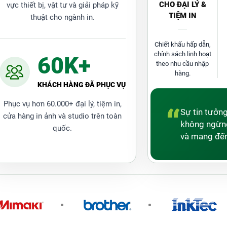
CHO ĐẠI LÝ &
vực thiết bị, vật tư và giải pháp kỹ
TIỆM IN
thuật cho ngành in.
Chiết khấu hấp dẫn,
chính sách linh hoạt
60K+
theo nhu cầu nhập
hàng.
KHÁCH HÀNG ĐÃ PHỤC VỤ
Phục vụ hơn 60.000+ đại lý, tiệm in,
“
Sự tin tưởn
cửa hàng in ảnh và studio trên toàn
không ngừng
quốc.
và mang đến
Máy Đóng Lò Xo Sách WIREMAC-31 Uy Tín tại
Thành Đạt
31