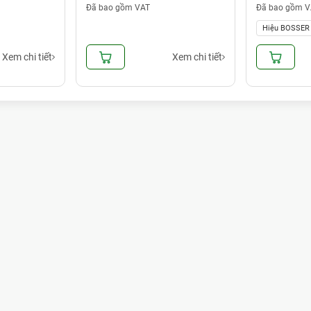
Đã bao gồm VAT
Đã bao gồm V
Hiệu BOSSER
Xem chi tiết
Xem chi tiết
Tính Năng Nổi Trội Của Máy Đóng Lò Xo Sách WIREMAC-31
I-9028A