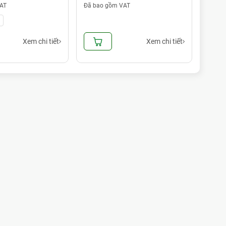
AT
Đã bao gồm VAT
Đã ba
Xem chi tiết
Xem chi tiết