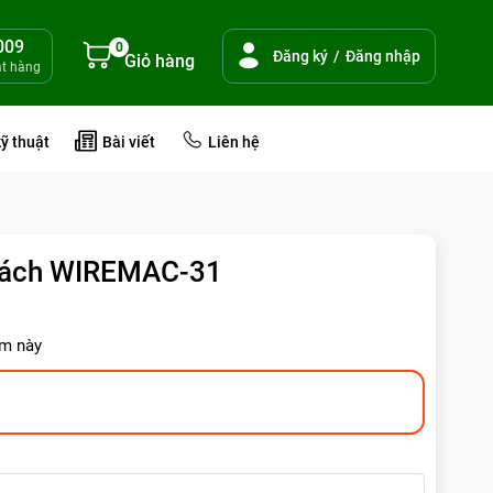
009
0
Đăng ký
/
Đăng nhập
Giỏ hàng
ặt hàng
kỹ thuật
Bài viết
Liên hệ
Sách WIREMAC-31
m này