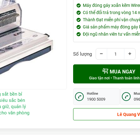
Máy đóng gáy xoắn kẽm Wirem
Có thể đổi trả trong vòng 14
Thành Đạt miễn phí vận chuy
Giá sản phẩm máy đóng gáy k
Đội ngũ nhân viên tư vấn mi
Số lượng
MUA NGAY
Giao tận nơi • Thanh toán linh
 sắt bền bỉ
Hotline
Mua
1900 5009
096
siêu sắc bén
 giữ, quản lý
cho văn phòng
Hứa Văn Khánh
Huỳnh Văn Kho
Hoàng Ngọc