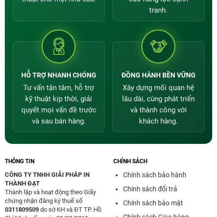
tranh.
HỖ TRỢ NHANH CHÓNG
ĐỒNG HÀNH BỀN VỮNG
Tư vấn tận tâm, hỗ trợ
Xây dựng mối quan hệ
kỹ thuật kịp thời, giải
lâu dài, cùng phát triển
quyết mọi vấn đề trước
và thành công với
và sau bán hàng.
khách hàng.
THÔNG TIN
CHÍNH SÁCH
CÔNG TY TNHH GIẢI PHÁP IN
Chính sách bảo hành
THÀNH ĐẠT
Chính sách đổi trả
Thành lập và hoạt động theo Giấy
chứng nhận đăng ký thuế số
Chính sách bảo mật
0311809509
do sở KH và ĐT TP. Hồ
Chính sách Giao hàng