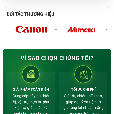
ĐỐI TÁC
THƯƠNG HIỆU
VÌ SAO CHỌN CHÚNG TÔI?
GIẢI PHÁP TOÀN DIỆN
TỐI ƯU CHI PHÍ
Cung cấp đầy đủ thiết
Giá tốt, chiết khấu cao,
bị, vật tư, mực in, phụ
giúp đại lý và tiệm in
kiện và giải pháp kỹ
gia tăng lợi nhuận, nâng
thuật cho mọi nhu cầu.
cao năng lực cạnh