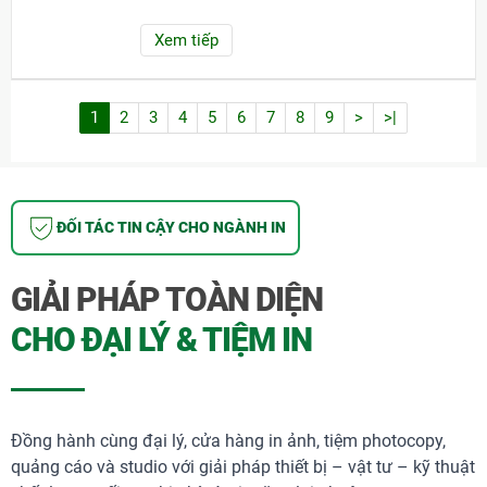
Xem tiếp
1
2
3
4
5
6
7
8
9
>
>|
ĐỐI TÁC TIN CẬY CHO NGÀNH IN
GIẢI PHÁP TOÀN DIỆN
CHO ĐẠI LÝ & TIỆM IN
Đồng hành cùng đại lý, cửa hàng in ảnh, tiệm photocopy,
quảng cáo và studio với giải pháp thiết bị – vật tư – kỹ thuật