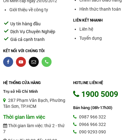
Chí Minh cấp ngày 29/05/2012
Hình thức thanh toán
Giới thiệu về công ty
LIÊN KẾT NHANH
Uy tín hàng đầu
Liên hệ
Dịch Vụ Chuyên Nghiệp
Tuyển dụng
Giá cả cạnh tranh
KẾT NỐI VỚI CHÚNG TÔI
HỆ THỐNG CỬA HÀNG
HOTLINE LIÊN HỆ
Trụ sở Hồ Chí Minh
1900 5009
287 Phạm Văn Bạch, Phường
Tân Sơn, TP.HCM
Bán hàng (08h-17h30)
Thời gian làm việc
0987 966 322
0966 966 322
Thời gian làm việc: thứ 2 - thứ
7
090 9293 090